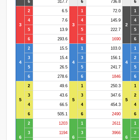
6
317.7
6
736.8
6
2
6.5
1
72.0
1
4
7.6
4
145.9
4
3
3
2
5
13.9
5
222.7
5
6
293.6
6
1690
6
2
15.5
1
103.0
1
3
15.4
3
156.1
2
4
4
4
5
26.5
5
241.7
5
6
278.6
6
1846
6
2
49.6
1
250.3
1
3
43.6
3
347.6
2
5
5
5
4
66.5
4
454.3
4
6
505.1
6
2490
6
2
1203
1
2611
1
3
1194
3
3966
2
6
6
6