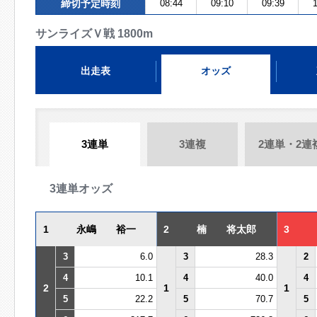
締切予定時刻
08:44
09:10
09:39
1
サンライズＶ戦 1800m
出走表
オッズ
3連単
3連複
2連単・2連
3連単オッズ
1
永嶋 裕一
2
楠 将太郎
3
3
6.0
3
28.3
2
4
10.1
4
40.0
4
2
1
1
5
22.2
5
70.7
5