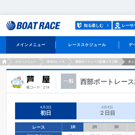
知る楽しむ
レーサ
メインメニュー
レーススケジュール
デ
HOME
メインメニュー
本日のレース
西部ボートレース記者クラブ杯
オッ
西部ボートレース
4月3日
4月4日
初日
２日目
レース
1R
2R
3R