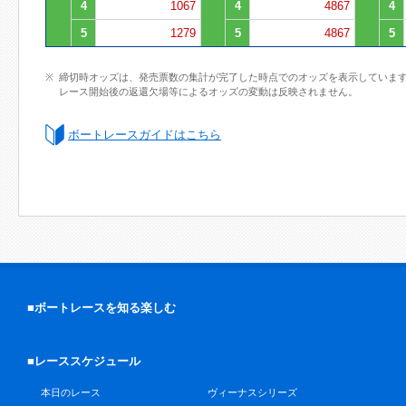
4
1067
4
4867
4
5
1279
5
4867
5
締切時オッズは、発売票数の集計が完了した時点でのオッズを表示していま
レース開始後の返還欠場等によるオッズの変動は反映されません。
ボートレースガイドはこちら
■ボートレースを知る楽しむ
■レーススケジュール
本日のレース
ヴィーナスシリーズ