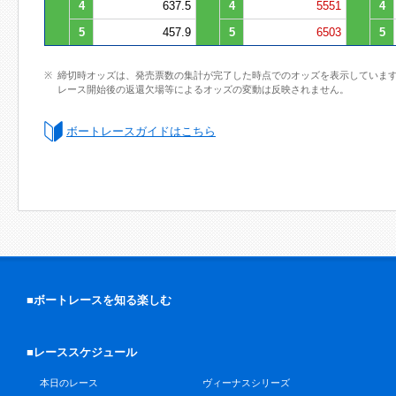
4
637.5
4
5551
4
5
457.9
5
6503
5
締切時オッズは、発売票数の集計が完了した時点でのオッズを表示していま
レース開始後の返還欠場等によるオッズの変動は反映されません。
ボートレースガイドはこちら
■ボートレースを知る楽しむ
■レーススケジュール
本日のレース
ヴィーナスシリーズ