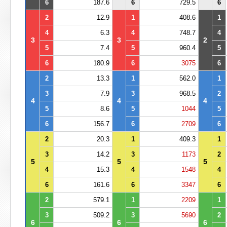
6
187.6
6
729.5
6
2
12.9
1
408.6
1
4
6.3
4
748.7
4
3
3
2
5
7.4
5
960.4
5
6
180.9
6
3075
6
2
13.3
1
562.0
1
3
7.9
3
968.5
2
4
4
4
5
8.6
5
1044
5
6
156.7
6
2709
6
2
20.3
1
409.3
1
3
14.2
3
1173
2
5
5
5
4
15.3
4
1548
4
6
161.6
6
3347
6
2
579.1
1
2209
1
3
509.2
3
5690
2
6
6
6