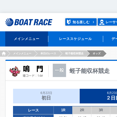
知る楽しむ
レーサ
メインメニュー
レーススケジュール
デ
HOME
メインメニュー
本日のレース
蛭子能収杯競走
オッズ
蛭子能収杯競走
6月22日
6月23
初日
２日
レース
1R
2R
3R