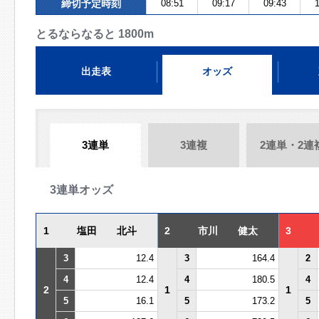
締切予定時刻
08:51
09:17
09:43
1
とるならなると 1800m
出走表
オッズ
3連単
3連複
2連単・2連
3連単オッズ
1
塩田 北斗
2
市川 健太
3
3
12.4
3
164.4
2
4
12.4
4
180.5
4
2
1
1
5
16.1
5
173.2
5