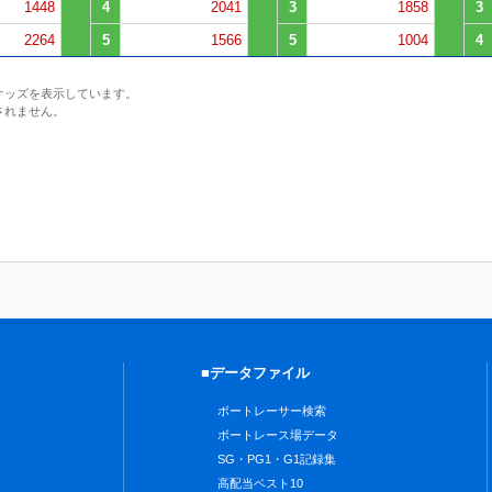
1448
4
2041
3
1858
3
2264
5
1566
5
1004
4
オッズを表示しています。
されません。
■データファイル
ボートレーサー検索
ボートレース場データ
SG・PG1・G1記録集
高配当ベスト10