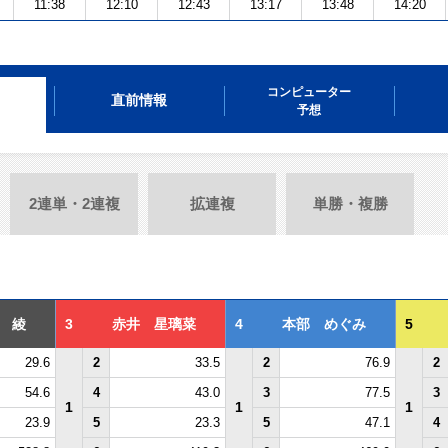
11:38
12:10
12:43
13:17
13:48
14:20
コンピューター
直前情報
予想
2連単・2連複
拡連複
単勝・複勝
 綾
3
赤井 星璃菜
4
本部 めぐみ
5
29.6
2
33.5
2
76.9
2
54.6
4
43.0
3
77.5
3
1
1
1
23.9
5
23.3
5
47.1
4