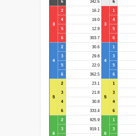
6
342.6
6
2
16.2
1
4
19.0
4
3
3
5
12.9
5
6
303.7
6
2
30.6
1
3
29.8
3
4
4
5
22.0
5
6
362.5
6
2
23.1
1
3
21.8
3
5
5
4
30.8
4
6
333.4
6
2
925.9
1
3
919.1
3
6
6