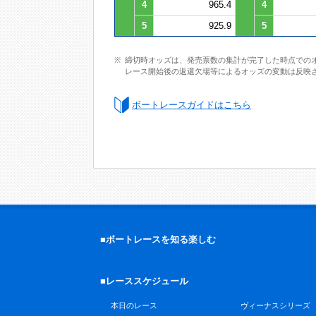
4
965.4
4
5
925.9
5
締切時オッズは、発売票数の集計が完了した時点での
レース開始後の返還欠場等によるオッズの変動は反映
ボートレースガイドはこちら
■ボートレースを知る楽しむ
■レーススケジュール
本日のレース
ヴィーナスシリーズ