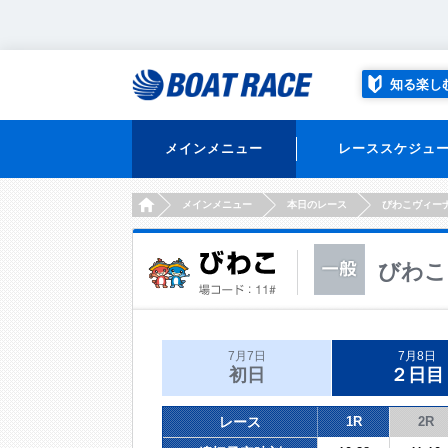
知る楽し
メインメニュー
レーススケジュ
HOME
メインメニュー
本日のレース
びわこヴィー
びわこ
7月7日
7月8日
初日
２日目
レース
1R
2R