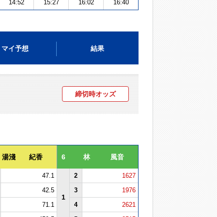
14:52
15:27
16:02
16:40
マイ予想
結果
締切時オッズ
湯淺 紀香
6
林 風音
47.1
2
1627
42.5
3
1976
1
71.1
4
2621