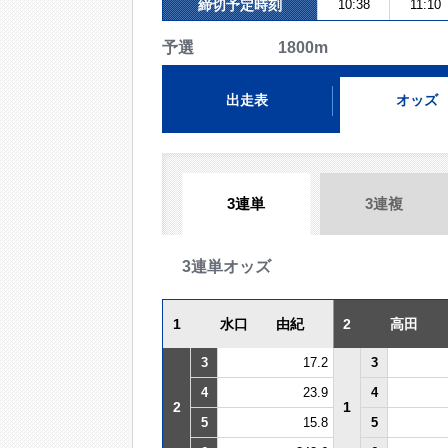
締切予定時刻
10:38
11:10
予選 1800m
出走表
オッズ
3連単
3連複
3連単オッズ
1
水口 由紀
2
高田
3
17.2
3
4
23.9
4
2
1
5
15.8
5