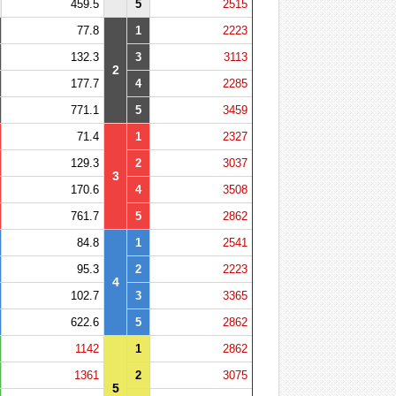
459.5
5
2515
77.8
1
2223
132.3
3
3113
2
177.7
4
2285
771.1
5
3459
71.4
1
2327
129.3
2
3037
3
170.6
4
3508
761.7
5
2862
84.8
1
2541
95.3
2
2223
4
102.7
3
3365
622.6
5
2862
1142
1
2862
1361
2
3075
5