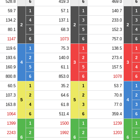
528.8
6
419.3
6
469.0
6
59.7
1
57.1
1
140.7
1
134.2
4
137.1
3
233.0
3
2
2
2
80.1
5
68.3
5
152.3
4
1147
6
1073
6
757.0
6
119.6
1
75.3
1
138.5
1
193.6
2
140.0
2
273.4
2
4
3
3
160.9
5
61.1
5
157.5
4
800.8
6
853.0
6
1078
6
60.5
1
35.2
1
53.7
1
107.3
2
64.6
2
70.8
2
5
5
4
163.8
4
61.8
3
77.0
3
1064
6
511.4
6
359.4
6
1399
1
1500
1
1239
1
2243
2
1992
2
1203
2
6
6
6