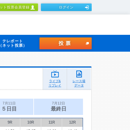
ット投票会員登録
ログイン
テレボート
投票
（ネット投票）
ライブ&
レース場
リプレイ
データ
7月11日
7月12日
５日目
最終日
9R
10R
11R
12R