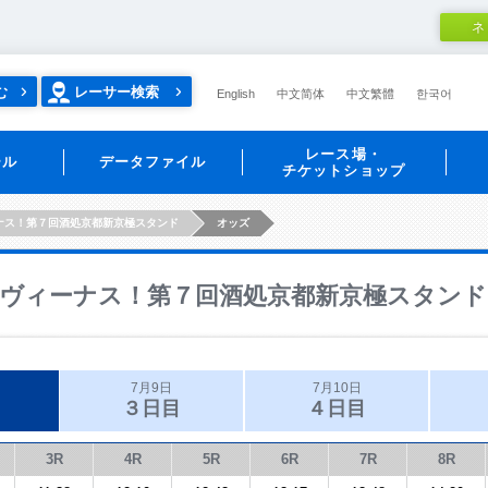
ネ
む
レーサー検索
English
中文简体
中文繁體
한국어
レース場・
ール
データファイル
チケットショップ
ナス！第７回酒処京都新京極スタンド
オッズ
ヴィーナス！第７回酒処京都新京極スタンド
7月9日
7月10日
３日目
４日目
3R
4R
5R
6R
7R
8R