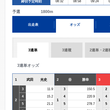
締切予定時刻
08:32
08:58
09:24
0
予選 1800m
出走表
オッズ
3連単
3連複
2連単・2連
3連単オッズ
1
武田 光史
2
谷 勝幸
3
3
11.9
3
150.5
2
4
15.2
4
220.9
4
2
1
1
5
21.2
5
278.7
5