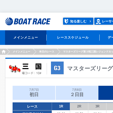
知る楽しむ
レーサ
メインメニュー
レーススケジュール
デ
HOME
メインメニュー
本日のレース
マスターズリーグ第３戦三国レジェンドカ
マスターズリーグ
7月7日
7月8日
初日
２日目
レース
1R
2R
3R