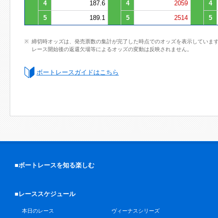
4
187.6
4
2059
4
5
189.1
5
2514
5
締切時オッズは、発売票数の集計が完了した時点でのオッズを表示していま
レース開始後の返還欠場等によるオッズの変動は反映されません。
ボートレースガイドはこちら
■ボートレースを知る楽しむ
■レーススケジュール
本日のレース
ヴィーナスシリーズ