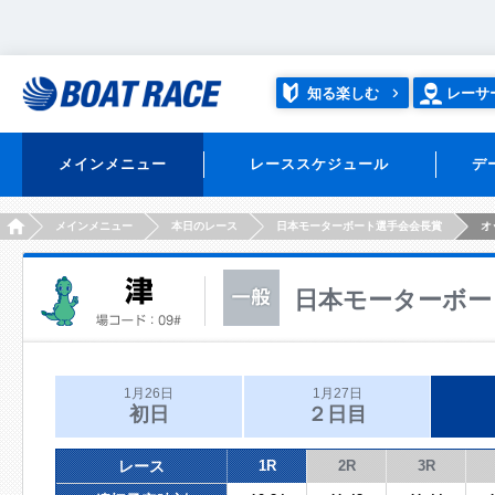
知る楽しむ
レーサ
メインメニュー
レーススケジュール
デ
HOME
メインメニュー
本日のレース
日本モーターボート選手会会長賞
オ
日本モーターボー
1月26日
1月27日
初日
２日目
レース
1R
2R
3R