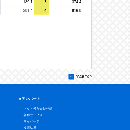
189.1
3
374.4
391.4
4
916.9
PAGE TOP
■テレボート
ネット投票会員登録
各種サービス
マイページ
投票結果