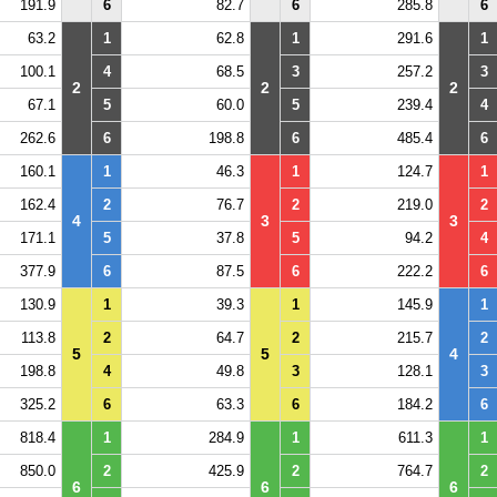
191.9
6
82.7
6
285.8
6
63.2
1
62.8
1
291.6
1
100.1
4
68.5
3
257.2
3
2
2
2
67.1
5
60.0
5
239.4
4
262.6
6
198.8
6
485.4
6
160.1
1
46.3
1
124.7
1
162.4
2
76.7
2
219.0
2
4
3
3
171.1
5
37.8
5
94.2
4
377.9
6
87.5
6
222.2
6
130.9
1
39.3
1
145.9
1
113.8
2
64.7
2
215.7
2
5
5
4
198.8
4
49.8
3
128.1
3
325.2
6
63.3
6
184.2
6
818.4
1
284.9
1
611.3
1
850.0
2
425.9
2
764.7
2
6
6
6