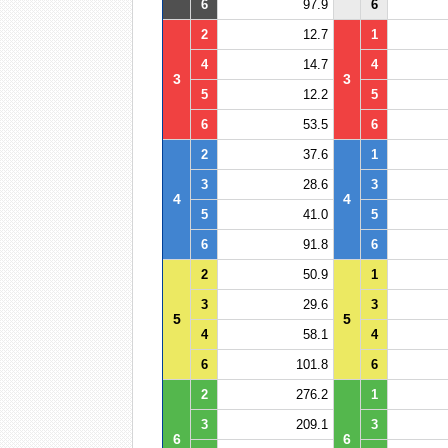
6
97.9
6
2
12.7
1
4
14.7
4
3
3
5
12.2
5
6
53.5
6
2
37.6
1
3
28.6
3
4
4
5
41.0
5
6
91.8
6
2
50.9
1
3
29.6
3
5
5
4
58.1
4
6
101.8
6
2
276.2
1
3
209.1
3
6
6