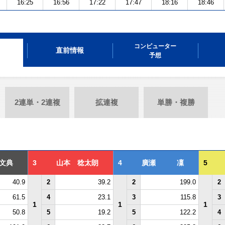
16:25
16:56
17:22
17:47
18:16
18:46
コンピューター
直前情報
予想
2連単・2連複
拡連複
単勝・複勝
文典
3
山本 稔太朗
4
廣瀬 凜
5
40.9
2
39.2
2
199.0
2
61.5
4
23.1
3
115.8
3
1
1
1
50.8
5
19.2
5
122.2
4