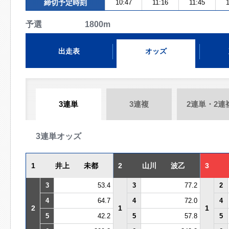
締切予定時刻
10:47
11:16
11:45
1
予選 1800m
出走表
オッズ
3連単
3連複
2連単・2連
3連単オッズ
1
井上 未都
2
山川 波乙
3
3
53.4
3
77.2
2
4
64.7
4
72.0
4
2
1
1
5
42.2
5
57.8
5