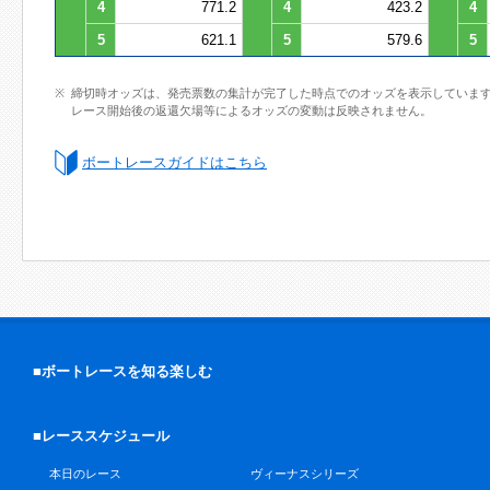
4
771.2
4
423.2
4
5
621.1
5
579.6
5
締切時オッズは、発売票数の集計が完了した時点でのオッズを表示していま
レース開始後の返還欠場等によるオッズの変動は反映されません。
ボートレースガイドはこちら
■ボートレースを知る楽しむ
■レーススケジュール
本日のレース
ヴィーナスシリーズ