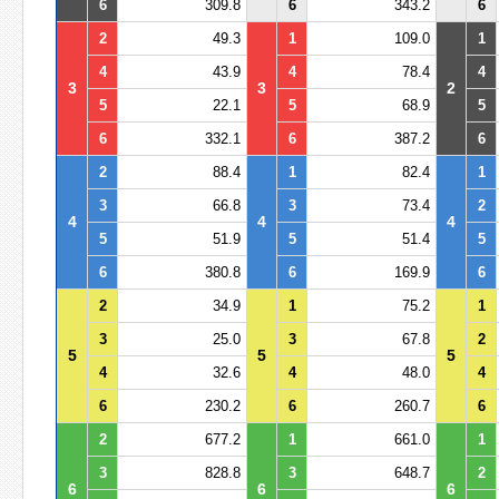
6
309.8
6
343.2
6
2
49.3
1
109.0
1
4
43.9
4
78.4
4
3
3
2
5
22.1
5
68.9
5
6
332.1
6
387.2
6
2
88.4
1
82.4
1
3
66.8
3
73.4
2
4
4
4
5
51.9
5
51.4
5
6
380.8
6
169.9
6
2
34.9
1
75.2
1
3
25.0
3
67.8
2
5
5
5
4
32.6
4
48.0
4
6
230.2
6
260.7
6
2
677.2
1
661.0
1
3
828.8
3
648.7
2
6
6
6