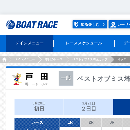
知る楽しむ
レーサ
メインメニュー
レーススケジュール
デ
HOME
メインメニュー
本日のレース
ベストオブミス埼玉カップ
オッズ
ベストオブミス
3月20日
3月21日
初日
２日目
レース
1R
2R
3R