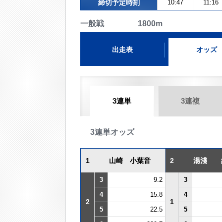
締切予定時刻
10:47
11:16
一般戦 1800m
出走表
オッズ
3連単
3連複
3連単オッズ
1
山崎 小葉音
2
湯淺 
3
9.2
3
4
15.8
4
2
1
5
22.5
5