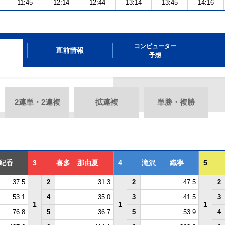
11:45
12:14
12:44
13:14
13:45
14:16
コンピューター
直前情報
予想
2連単・2連複
拡連複
単勝・複勝
紀香
3
喜多 那由夏
4
滝沢 織寧
5
37.5
2
31.3
2
47.5
2
53.1
4
35.0
3
41.5
3
1
1
1
76.8
5
36.7
5
53.9
4