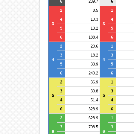
6
239.7
6
2
8.5
1
4
10.3
4
3
3
5
13.2
5
6
188.4
6
2
20.6
1
3
18.2
3
4
4
5
33.9
5
6
240.2
6
2
36.9
1
3
30.8
3
5
5
4
51.4
4
6
328.9
6
2
628.9
1
3
708.5
3
6
6