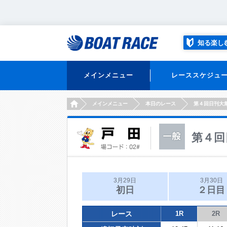
知る楽し
メインメニュー
レーススケジュ
HOME
メインメニュー
本日のレース
第４回日刊大
第４回
3月29日
3月30日
初日
２日目
レース
1R
2R