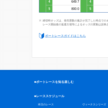
4
649.7
4
5
800.0
5
締切時オッズは、発売票数の集計が完了した時点での
レース開始後の返還欠場等によるオッズの変動は反映
ボートレースガイドはこちら
■ボートレースを知る楽しむ
■レーススケジュール
本日のレース
ヴィーナスシリーズ