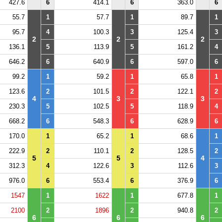
427.6
6
414.1
6
363.0
6
55.7
1
57.7
1
89.7
1
95.7
4
100.3
3
125.4
3
2
2
2
136.1
5
113.9
5
161.2
4
646.2
6
640.9
6
597.0
6
99.2
1
59.2
1
65.8
1
123.6
2
101.5
2
122.1
2
4
3
3
230.3
5
102.5
5
118.9
4
668.2
6
548.3
6
628.9
6
170.0
1
65.2
1
68.6
1
222.9
2
110.1
2
128.5
2
5
5
4
312.3
4
122.6
3
112.6
3
976.0
6
553.4
6
376.9
6
1547
1
1622
1
677.8
1
2100
2
1896
2
940.8
2
6
6
6