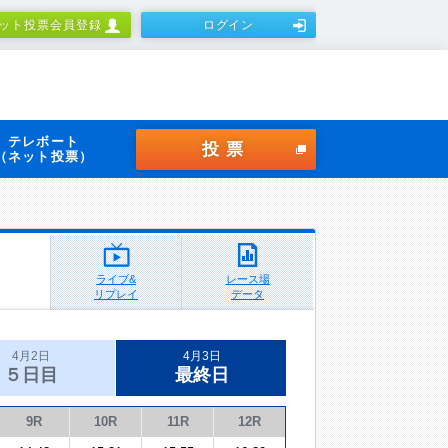
ット投票会員登録
ログイン
テレボート
投票
（ネット投票）
ライブ&
レース場
リプレイ
データ
4月2日
4月3日
５日目
最終日
9R
10R
11R
12R