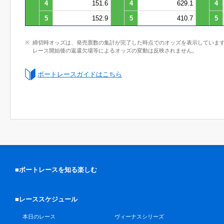
4
151.6
4
629.1
4
5
152.9
5
410.7
5
締切時オッズは、発売票数の集計が完了した時点でのオッズを表示していま
レース開始後の返還欠場等によるオッズの変動は反映されません。
ボートレースガイドはこちら
■ボートレースを知る楽しむ
■レーススケジュール
本日のレース
ヴィーナスシリーズ