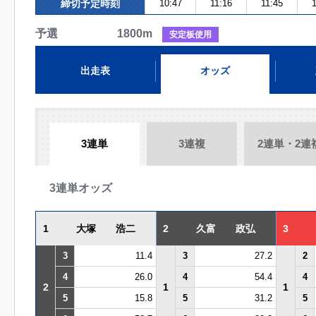
締切予定時刻
10:47
11:16
11:45
1
予選 1800m
安定板使用
出走表
オッズ
3連単
3連複
2連単・2連
3連単オッズ
1
大塚 浩二
2
久富 政弘
3
3
11.4
3
27.2
2
4
26.0
4
54.4
4
2
1
1
5
15.8
5
31.2
5