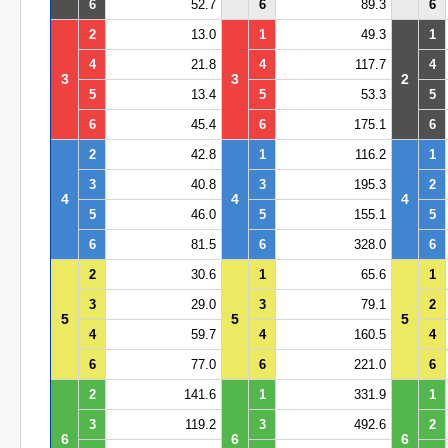
6
52.7
6
89.3
6
2
13.0
1
49.3
1
4
21.8
4
117.7
4
3
3
2
5
13.4
5
53.3
5
6
45.4
6
175.1
6
2
42.8
1
116.2
1
3
40.8
3
195.3
2
4
4
4
5
46.0
5
155.1
5
6
81.5
6
328.0
6
2
30.6
1
65.6
1
3
29.0
3
79.1
2
5
5
5
4
59.7
4
160.5
4
6
77.0
6
221.0
6
2
141.6
1
331.9
1
3
119.2
3
492.6
2
6
6
6