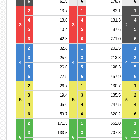
6
61.9
6
179.7
6
2
13.7
1
82.1
1
4
13.6
4
131.3
4
3
3
2
5
10.4
5
87.6
5
6
42.3
6
271.0
6
2
32.8
1
202.5
1
3
25.0
3
213.8
2
4
4
4
5
26.6
5
198.3
5
6
72.5
6
457.9
6
2
26.7
1
130.7
1
3
19.4
3
135.5
2
5
5
5
4
35.6
4
247.5
4
6
59.7
6
320.2
6
2
171.5
1
562.0
1
3
133.5
3
707.8
2
6
6
6