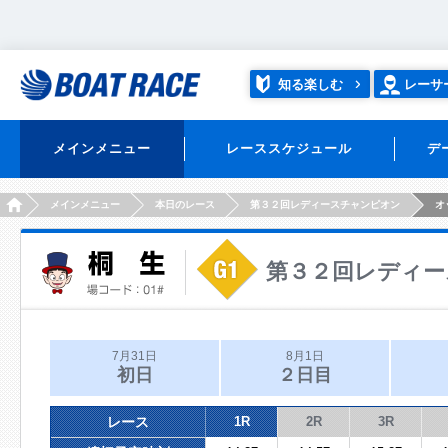
知る楽しむ
レーサ
メインメニュー
レーススケジュール
デ
HOME
メインメニュー
本日のレース
第３２回レディースチャンピオン
オ
第３２回レディー
7月31日
8月1日
初日
２日目
レース
1R
2R
3R