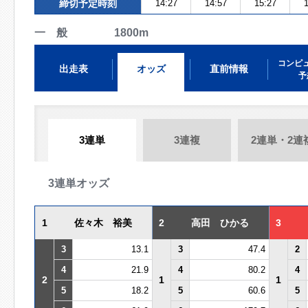
締切予定時刻
14:27
14:57
15:27
1
一 般 1800m
コンピ
出走表
オッズ
直前情報
予
3連単
3連複
2連単・2連
3連単オッズ
1
佐々木 裕美
2
高田 ひかる
3
3
13.1
3
47.4
2
4
21.9
4
80.2
4
2
1
1
5
18.2
5
60.6
5