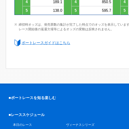
4
189.1
4
850.5
4
5
138.0
5
595.7
5
締切時オッズは、発売票数の集計が完了した時点でのオッズを表示していま
レース開始後の返還欠場等によるオッズの変動は反映されません。
ボートレースガイドはこちら
■ボートレースを知る楽しむ
■レーススケジュール
本日のレース
ヴィーナスシリーズ