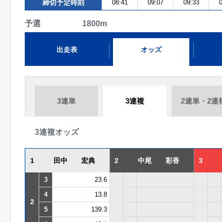
締切予定時刻
08:41
09:07
09:33
0
予選 1800m
出走表
オッズ
3連単
3連複
2連単・2連
3連複オッズ
1
田中 宏典
2
中尾 彩香
3
3
23.6
4
13.8
2
5
139.3