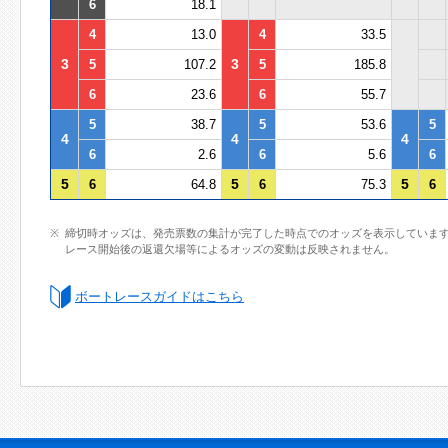
6
18.1
4
13.0
4
33.5
3
3
5
107.2
5
185.8
6
23.6
6
55.7
5
38.7
5
53.6
5
4
4
4
6
2.6
6
5.6
6
5
5
5
6
64.8
6
75.3
6
締切時オッズは、発売票数の集計が完了した時点でのオッズを表示していま
レース開始後の返還欠場等によるオッズの変動は反映されません。
ボートレースガイドはこちら