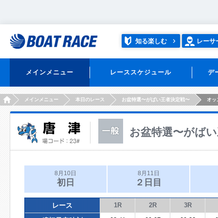
知る楽しむ
レーサ
メインメニュー
レーススケジュール
デ
HOME
メインメニュー
本日のレース
お盆特選〜がばい王者決定戦〜
オッ
お盆特選〜がばい
8月10日
8月11日
初日
２日目
レース
1R
2R
3R