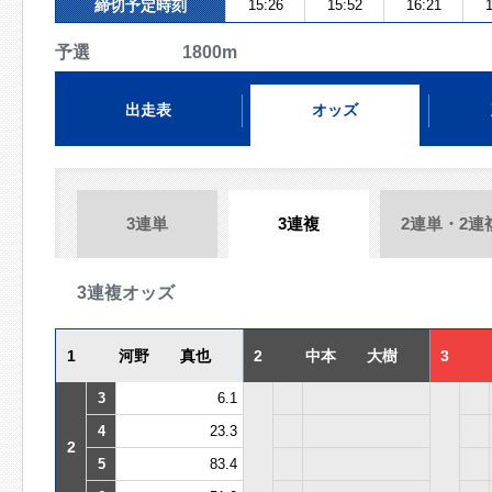
締切予定時刻
15:26
15:52
16:21
1
予選 1800m
出走表
オッズ
3連単
3連複
2連単・2連
3連複オッズ
1
河野 真也
2
中本 大樹
3
3
6.1
4
23.3
2
5
83.4