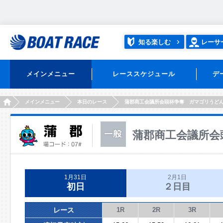
知る楽しむ
レーサ
メインメニュー
レーススケジュール
デ
HOME
メインメニュー
本日のレース
蒲郡商工会議所会頭杯争奪 ガマゴリうど
蒲郡商工会議所会
1月31日
2月1日
初日
２日目
レース
1R
2R
3R