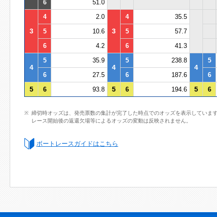
6
51.0
4
2.0
4
35.5
3
3
5
10.6
5
57.7
6
4.2
6
41.3
5
35.9
5
238.8
5
4
4
4
6
27.5
6
187.6
6
5
5
5
6
93.8
6
194.6
6
締切時オッズは、発売票数の集計が完了した時点でのオッズを表示していま
レース開始後の返還欠場等によるオッズの変動は反映されません。
ボートレースガイドはこちら