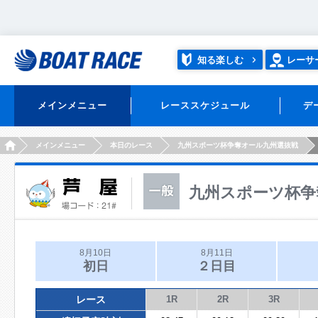
知る楽しむ
レーサ
メインメニュー
レーススケジュール
デ
HOME
メインメニュー
本日のレース
九州スポーツ杯争奪オール九州選抜戦
九州スポーツ杯争
8月10日
8月11日
初日
２日目
レース
1R
2R
3R