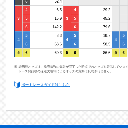
6
52.4
4
6.5
4
29.2
3
3
5
15.9
5
45.2
6
142.2
6
79.6
5
8.3
5
19.7
5
4
4
4
6
68.6
6
58.5
6
5
5
5
6
60.3
6
86.6
6
締切時オッズは、発売票数の集計が完了した時点でのオッズを表示していま
レース開始後の返還欠場等によるオッズの変動は反映されません。
ボートレースガイドはこちら