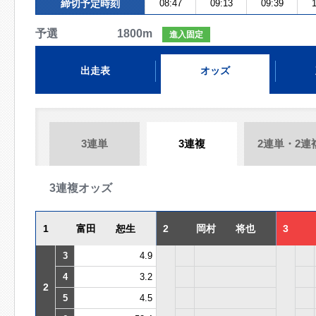
締切予定時刻
08:47
09:13
09:39
1
予選 1800m
進入固定
出走表
オッズ
3連単
3連複
2連単・2連
3連複オッズ
1
富田 恕生
2
岡村 将也
3
3
4.9
4
3.2
2
5
4.5