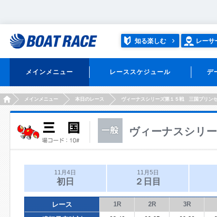
知る楽しむ
レーサ
メインメニュー
レーススケジュール
デ
HOME
メインメニュー
本日のレース
ヴィーナスシリーズ第１５戦 三国プリン
ヴィーナスシリー
11月4日
11月5日
初日
２日目
レース
1R
2R
3R