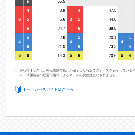
6
56.5
4
8.9
4
47.5
3
3
5
5.6
5
44.6
6
34.7
6
89.9
5
2.8
5
20.1
5
4
4
4
6
21.0
6
73.3
6
5
5
5
6
14.3
6
70.6
6
締切時オッズは、発売票数の集計が完了した時点でのオッズを表示していま
レース開始後の返還欠場等によるオッズの変動は反映されません。
ボートレースガイドはこちら