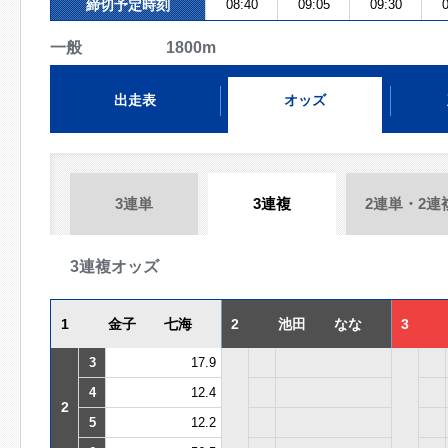
締切予定時刻
08:40
09:05
09:30
0
一般 1800m
出走表
オッズ
3連単
3連複
2連単・2連
3連複オッズ
1
金子 七海
2
池田 なな
3
3
17.9
4
12.4
2
5
12.2