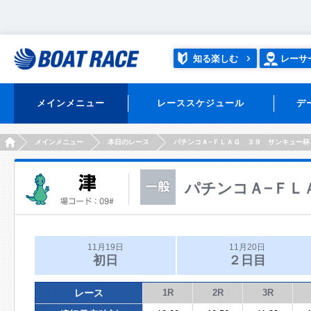
知る楽しむ
レーサ
メインメニュー
レーススケジュール
デ
HOME
メインメニュー
本日のレース
パチンコＡ−ＦＬＡＧ ３９ サンキュー杯
パチンコＡ−ＦＬ
11月19日
11月20日
初日
２日目
レース
1R
2R
3R