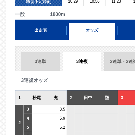
締切予定時刻
10:29
10:56
11:23
一般 1800m
出走表
オッズ
3連単
3連複
2連単・2連
3連複オッズ
1
松尾 充
2
田中 堅
3
3
3.5
4
5.9
2
5
5.2