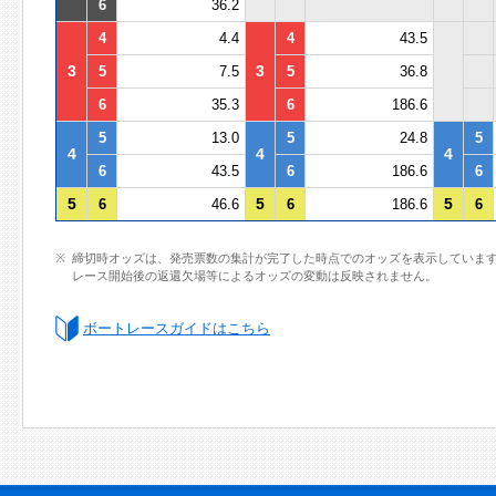
6
36.2
4
4.4
4
43.5
3
3
5
7.5
5
36.8
6
35.3
6
186.6
5
13.0
5
24.8
5
4
4
4
6
43.5
6
186.6
6
5
5
5
6
46.6
6
186.6
6
締切時オッズは、発売票数の集計が完了した時点でのオッズを表示していま
レース開始後の返還欠場等によるオッズの変動は反映されません。
ボートレースガイドはこちら