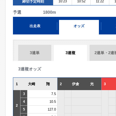
締切予定時刻
10:23
10:52
11:22
予選 1800m
出走表
オッズ
3連単
3連複
2連単・2連
3連複オッズ
1
大崎 翔
2
伊倉 光
3
3
7.5
4
10.5
2
5
127.0