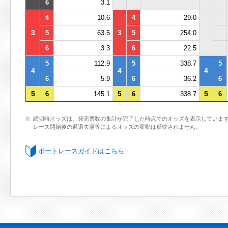
6
3.1
4
10.6
4
29.0
3
3
5
63.5
5
254.0
6
3.3
6
22.5
5
112.9
5
338.7
5
4
4
4
6
5.9
6
36.2
6
5
5
5
6
145.1
6
338.7
6
締切時オッズは、発売票数の集計が完了した時点でのオッズを表示していま
レース開始後の返還欠場等によるオッズの変動は反映されません。
ボートレースガイドはこちら