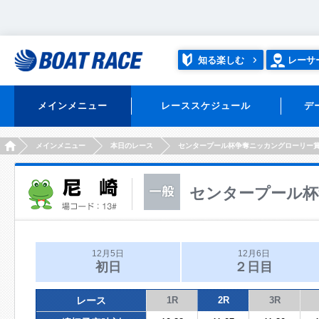
知る楽しむ
レーサ
メインメニュー
レーススケジュール
デ
HOME
メインメニュー
本日のレース
センタープール杯争奪ニッカングローリー
センタープール杯
12月5日
12月6日
初日
２日目
レース
1R
2R
3R