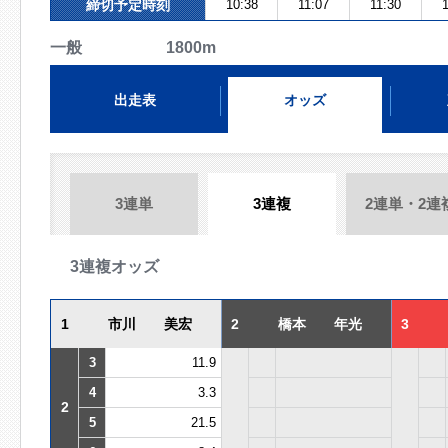
締切予定時刻
10:38
11:07
11:30
一般 1800m
出走表
オッズ
3連単
3連複
2連単・2連
3連複オッズ
1
市川 美宏
2
橋本 年光
3
3
11.9
4
3.3
2
5
21.5