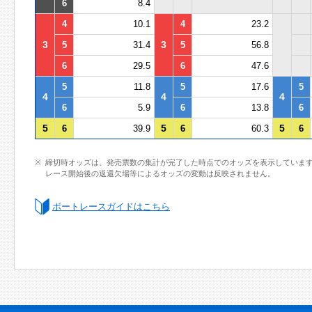
6
8.4
4
10.1
4
23.2
3
3
5
31.4
5
56.8
6
29.5
6
47.6
5
11.8
5
17.6
5
4
4
4
6
5.9
6
13.8
6
5
5
5
6
39.9
6
60.3
6
締切時オッズは、発売票数の集計が完了した時点でのオッズを表示していま
レース開始後の返還欠場等によるオッズの変動は反映されません。
ボートレースガイドはこちら