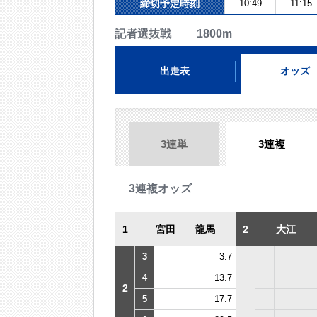
締切予定時刻
10:49
11:15
記者選抜戦 1800m
出走表
オッズ
3連単
3連複
3連複オッズ
1
宮田 龍馬
2
大江
3
3.7
4
13.7
2
5
17.7