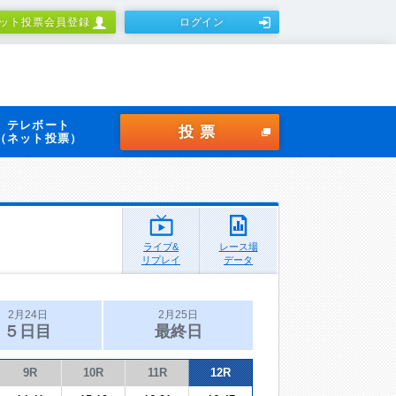
ット投票会員登録
ログイン
テレボート
投票
（ネット投票）
ライブ&
レース場
リプレイ
データ
2月24日
2月25日
５日目
最終日
9R
10R
11R
12R