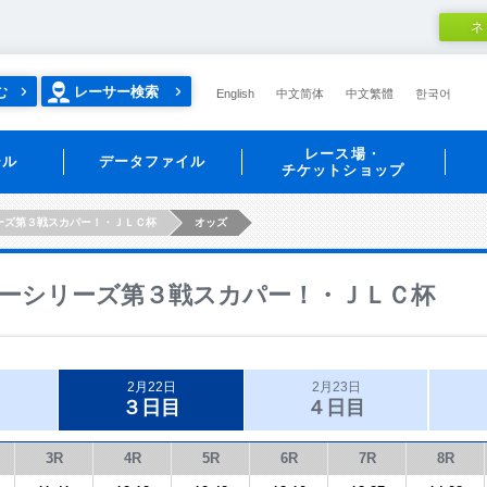
ネ
む
レーサー検索
English
中文简体
中文繁體
한국어
レース場・
ール
データファイル
チケットショップ
ーズ第３戦スカパー！・ＪＬＣ杯
オッズ
ーシリーズ第３戦スカパー！・ＪＬＣ杯
2月22日
2月23日
３日目
４日目
3R
4R
5R
6R
7R
8R