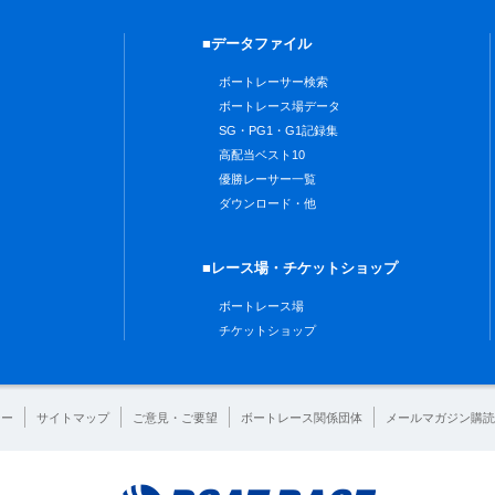
■データファイル
ボートレーサー検索
ボートレース場データ
SG・PG1・G1記録集
高配当ベスト10
優勝レーサー一覧
ダウンロード・他
■レース場・チケットショップ
ボートレース場
チケットショップ
シー
サイトマップ
ご意見・ご要望
ボートレース関係団体
メールマガジン購読