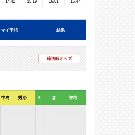
14:41
15:19
16:01
16:47
マイ予想
結果
締切時オッズ
中島 秀治
6
森 智哉