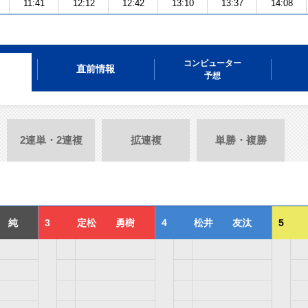
11:41
12:12
12:42
13:10
13:37
14:08
コンピューター
直前情報
予想
2連単・2連複
拡連複
単勝・複勝
 純
3
定松 勇樹
4
松井 友汰
5