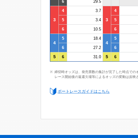
6
29.5
4
3.7
4
3
3
5
3.4
5
6
10.5
6
5
18.4
5
4
4
6
27.2
6
5
5
6
31.0
6
締切時オッズは、発売票数の集計が完了した時点での
レース開始後の返還欠場等によるオッズの変動は反映
ボートレースガイドはこちら