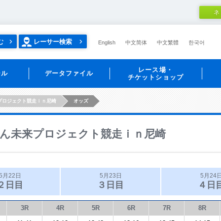
ネ
む
レーサー検索
English
中文简体
中文繁體
한국어
レース場・
ール
データファイル
チケットショップ
プロジェクト競走ｉｎ尼崎
オッズ
ん未来プロジェクト競走ｉｎ尼崎
5月22日
5月23日
5月24
２日目
３日目
４日
3R
4R
5R
6R
7R
8R