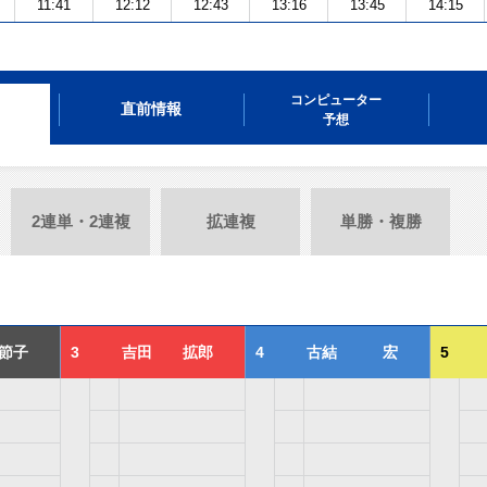
11:41
12:12
12:43
13:16
13:45
14:15
コンピューター
直前情報
予想
2連単・2連複
拡連複
単勝・複勝
節子
3
吉田 拡郎
4
古結 宏
5