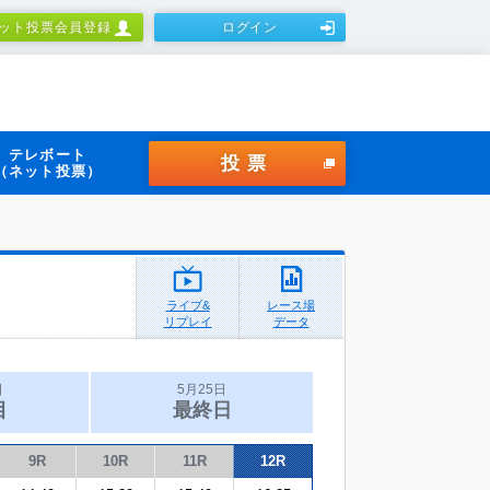
ット投票会員登録
ログイン
テレボート
投票
（ネット投票）
ライブ&
レース場
リプレイ
データ
日
5月25日
目
最終日
9R
10R
11R
12R