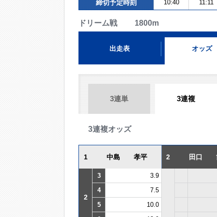
締切予定時刻
10:40
11:11
ドリーム戦 1800m
出走表
オッズ
3連単
3連複
3連複オッズ
1
中島 孝平
2
田口 
3
3.9
4
7.5
2
5
10.0