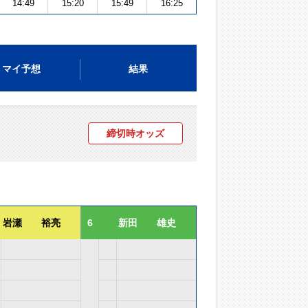
14:49
15:20
15:49
16:25
マイ予想
結果
締切時オッズ
岩瀬 裕亮
6
新田 雄史