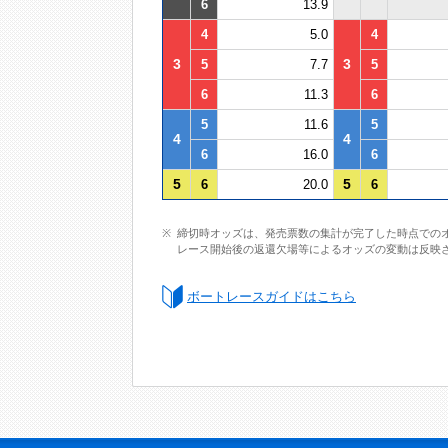
6
13.9
4
5.0
4
3
3
5
7.7
5
6
11.3
6
5
11.6
5
4
4
6
16.0
6
5
5
6
20.0
6
締切時オッズは、発売票数の集計が完了した時点での
レース開始後の返還欠場等によるオッズの変動は反映
ボートレースガイドはこちら