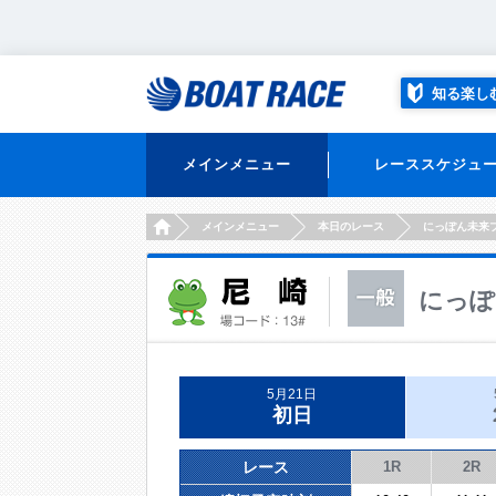
知る楽し
メインメニュー
レーススケジュ
HOME
メインメニュー
本日のレース
にっぽん未来
にっぽ
5月21日
初日
レース
1R
2R