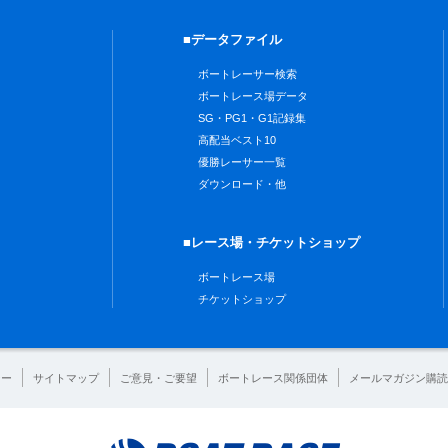
■データファイル
ボートレーサー検索
ボートレース場データ
SG・PG1・G1記録集
高配当ベスト10
優勝レーサー一覧
ダウンロード・他
■レース場・チケットショップ
ボートレース場
チケットショップ
シー
サイトマップ
ご意見・ご要望
ボートレース関係団体
メールマガジン購読