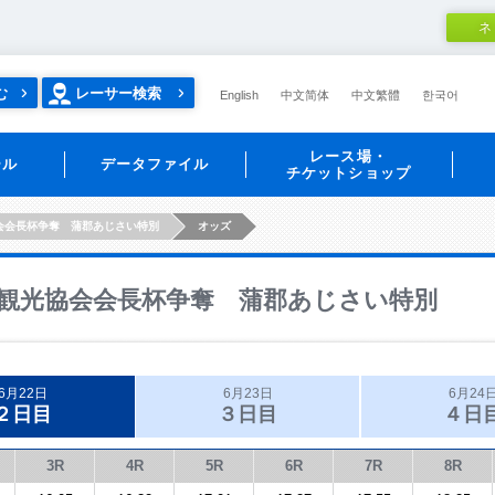
ネ
む
レーサー検索
English
中文简体
中文繁體
한국어
レース場・
ール
データファイル
チケットショップ
会会長杯争奪 蒲郡あじさい特別
オッズ
観光協会会長杯争奪 蒲郡あじさい特別
6月22日
6月23日
6月24
２日目
３日目
４日
3R
4R
5R
6R
7R
8R