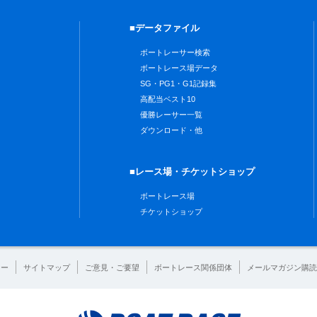
■データファイル
ボートレーサー検索
ボートレース場データ
SG・PG1・G1記録集
高配当ベスト10
優勝レーサー一覧
ダウンロード・他
■レース場・チケットショップ
ボートレース場
チケットショップ
シー
サイトマップ
ご意見・ご要望
ボートレース関係団体
メールマガジン購読