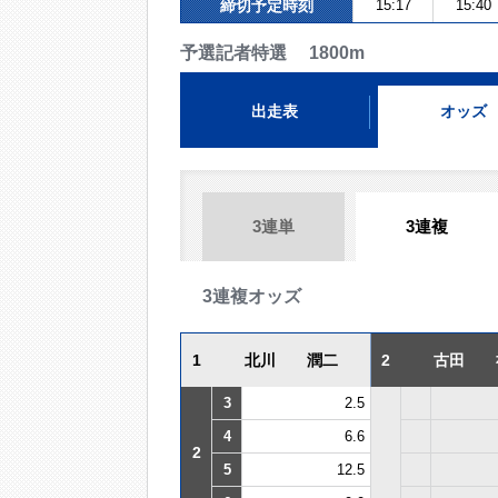
締切予定時刻
15:17
15:40
予選記者特選 1800m
出走表
オッズ
3連単
3連複
3連複オッズ
1
北川 潤二
2
古田 
3
2.5
4
6.6
2
5
12.5