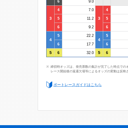
6
9.0
4
7.0
4
3
3
5
11.2
5
6
9.2
6
5
22.2
5
4
4
6
17.7
6
5
5
6
32.0
6
締切時オッズは、発売票数の集計が完了した時点での
レース開始後の返還欠場等によるオッズの変動は反映
ボートレースガイドはこちら