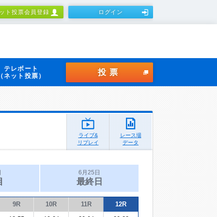
ット投票会員登録
ログイン
テレボート
投票
（ネット投票）
ライブ&
レース場
リプレイ
データ
日
6月25日
目
最終日
9R
10R
11R
12R