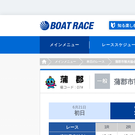
知る楽し
メインメニュー
レーススケジュ
HOME
メインメニュー
本日のレース
蒲郡市観光協
蒲郡市
6月21日
初日
レース
1R
2R