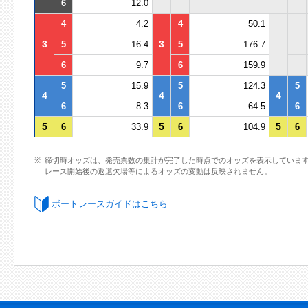
6
12.0
4
4.2
4
50.1
3
3
5
16.4
5
176.7
6
9.7
6
159.9
5
15.9
5
124.3
5
4
4
4
6
8.3
6
64.5
6
5
5
5
6
33.9
6
104.9
6
締切時オッズは、発売票数の集計が完了した時点でのオッズを表示していま
レース開始後の返還欠場等によるオッズの変動は反映されません。
ボートレースガイドはこちら