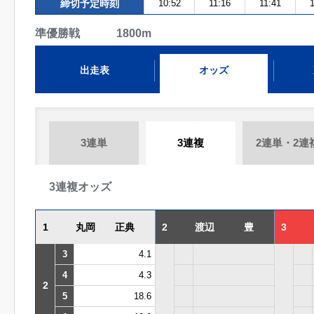
締切予定時刻
10:52
11:16
11:41
1
準優勝戦 1800m
出走表
オッズ
3連単
3連複
2連単・2連
3連複オッズ
1
丸岡 正典
2
渡辺 豊
3
3
4.1
4
4.3
2
5
18.6