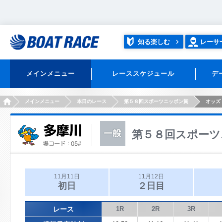
知る楽しむ
レーサ
メインメニュー
レーススケジュール
デ
HOME
メインメニュー
本日のレース
第５８回スポーツニッポン賞
オッズ
第５８回スポーツ
11月11日
11月12日
初日
２日目
レース
1R
2R
3R