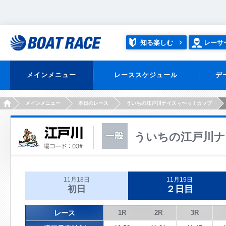
知る楽しむ
レーサ
メインメニュー
レーススケジュール
デ
HOME
メインメニュー
本日のレース
ういちの江戸川ナイスぅ〜っ！カップ
ういちの江戸川ナ
11月18日
11月19日
初日
２日目
レース
1R
2R
3R