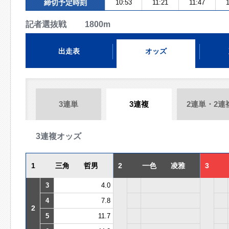
締切予定時刻
10:53
11:21
11:47
1
記者選抜戦 1800m
出走表
オッズ
3連単
3連複
2連単・2連
3連複オッズ
1
三角 哲男
2
一色 凌雅
3
3
4.0
4
7.8
2
5
11.7