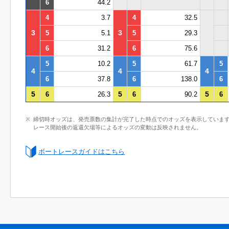
6
44.2
4
3.7
4
32.5
3
3
5
5.1
5
29.3
6
31.2
6
75.6
5
10.2
5
61.7
5
4
4
4
6
37.8
6
138.0
6
5
5
5
6
26.3
6
90.2
6
締切時オッズは、発売票数の集計が完了した時点でのオッズを表示していま
レース開始後の返還欠場等によるオッズの変動は反映されません。
ボートレースガイドはこちら