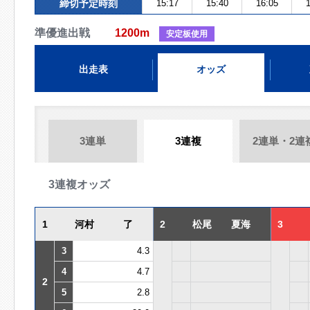
締切予定時刻
15:17
15:40
16:05
1
準優進出戦
1200m
安定板使用
出走表
オッズ
3連単
3連複
2連単・2連
3連複オッズ
1
河村 了
2
松尾 夏海
3
3
4.3
4
4.7
2
5
2.8