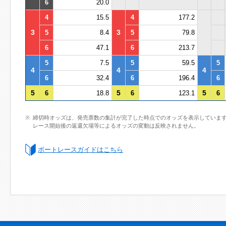
6
20.0
4
15.5
4
177.2
3
3
5
8.4
5
79.8
6
47.1
6
213.7
5
7.5
5
59.5
5
4
4
4
6
32.4
6
196.4
6
5
5
5
6
18.8
6
123.1
6
締切時オッズは、発売票数の集計が完了した時点でのオッズを表示していま
レース開始後の返還欠場等によるオッズの変動は反映されません。
ボートレースガイドはこちら