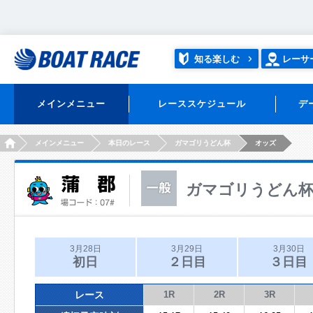
知る楽しむ
レーサ
メインメニュー
レーススケジュール
デ
HOME
メインメニュー
本日のレース
ガマゴリうどん杯
オッズ
ガマゴリうどん
3月28日
3月29日
3月30日
初日
２日目
３日目
レース
1R
2R
3R