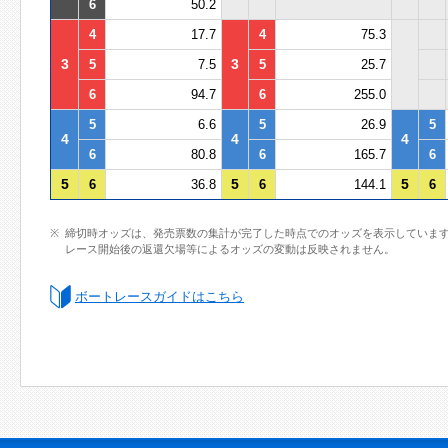
6
50.2
4
17.7
4
75.3
3
3
5
7.5
5
25.7
6
94.7
6
255.0
5
6.6
5
26.9
5
4
4
4
6
80.8
6
165.7
6
5
5
5
6
36.8
6
144.1
6
締切時オッズは、発売票数の集計が完了した時点でのオッズを表示していま
レース開始後の返還欠場等によるオッズの変動は反映されません。
ボートレースガイドはこちら