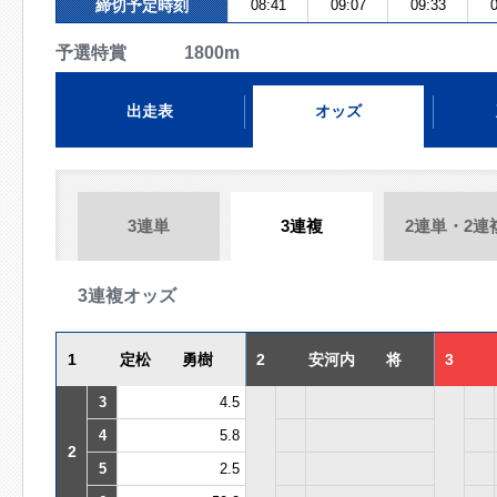
締切予定時刻
08:41
09:07
09:33
0
予選特賞 1800m
出走表
オッズ
3連単
3連複
2連単・2連
3連複オッズ
1
定松 勇樹
2
安河内 将
3
3
4.5
4
5.8
2
5
2.5