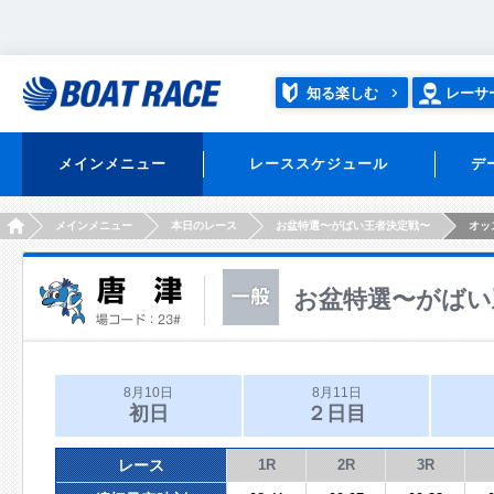
知る楽しむ
レーサ
メインメニュー
レーススケジュール
デ
HOME
メインメニュー
本日のレース
お盆特選〜がばい王者決定戦〜
オッ
お盆特選〜がばい
8月10日
8月11日
初日
２日目
レース
1R
2R
3R