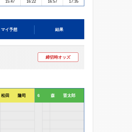
15:47
16:22
16:57
17:35
マイ予想
結果
締切時オッズ
松田 隆司
6
森 晋太郎