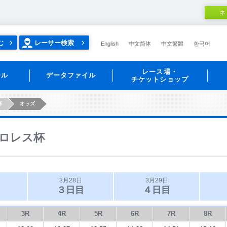
ネ
む
レーサー検索
English
中文简体
中文繁體
한국어
レース場・
ール
データファイル
チケットショップ
杯
オッズ
ロレス杯
3月28日
3月29日
３日目
４日目
3R
4R
5R
6R
7R
8R