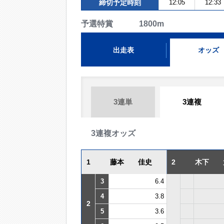
締切予定時刻
12:05
12:33
予選特賞 1800m
出走表
オッズ
3連単
3連複
3連複オッズ
1
藤本 佳史
2
木下 
3
6.4
4
3.8
2
5
3.6