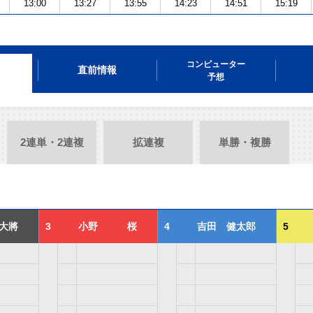
13:00
13:27
13:55
14:23
14:51
15:19
コンピューター
直前情報
予想
2連単・2連複
拡連複
単勝・複勝
大將
3
小野 桜
4
吉田 健太郎
5