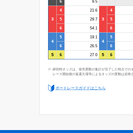
6
9.5
4
21.6
4
3
3
5
29.7
5
6
54.1
6
5
19.1
5
4
4
6
26.5
6
5
5
6
27.0
6
締切時オッズは、発売票数の集計が完了した時点での
レース開始後の返還欠場等によるオッズの変動は反映
ボートレースガイドはこちら