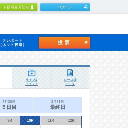
ット投票会員登録
ログイン
テレボート
投票
（ネット投票）
ライブ&
レース場
リプレイ
データ
3月30日
3月31日
５日目
最終日
9R
10R
11R
12R