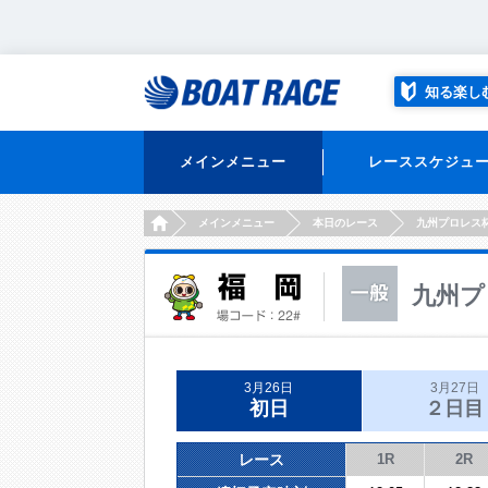
知る楽し
メインメニュー
レーススケジュ
HOME
メインメニュー
本日のレース
九州プロレス
九州プ
3月26日
3月27日
初日
２日目
レース
1R
2R