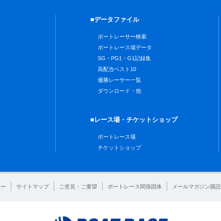
■データファイル
ボートレーサー検索
ボートレース場データ
SG・PG1・G1記録集
高配当ベスト10
優勝レーサー一覧
ダウンロード・他
■レース場・チケットショップ
ボートレース場
チケットショップ
シー
サイトマップ
ご意見・ご要望
ボートレース関係団体
メールマガジン購読