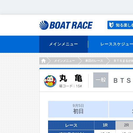
知る楽し
メインメニュー
レーススケジュ
HOME
メインメニュー
本日のレース
ＢＴＳまるが
ＢＴＳ
9月5日
初日
レース
1R
2R