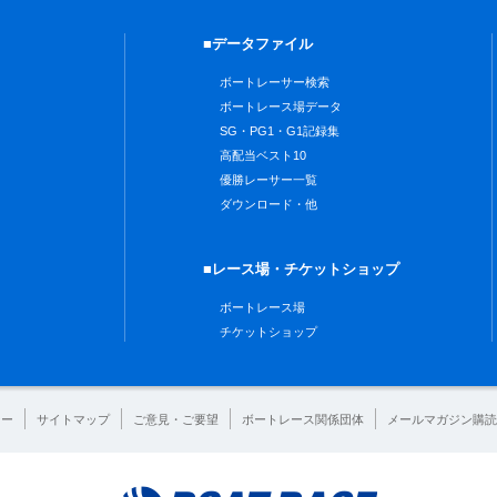
■データファイル
ボートレーサー検索
ボートレース場データ
SG・PG1・G1記録集
高配当ベスト10
優勝レーサー一覧
ダウンロード・他
■レース場・チケットショップ
ボートレース場
チケットショップ
シー
サイトマップ
ご意見・ご要望
ボートレース関係団体
メールマガジン購読