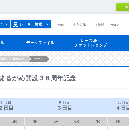
ネ
む
レーサー検索
English
中文简体
中文繁體
한국어
レース場・
ール
データファイル
チケットショップ
め開設３８周年記念
オッズ
まるがめ開設３８周年記念
9月6日
9月7日
9月8日
２日目
３日目
４日
3R
4R
5R
6R
7R
8R