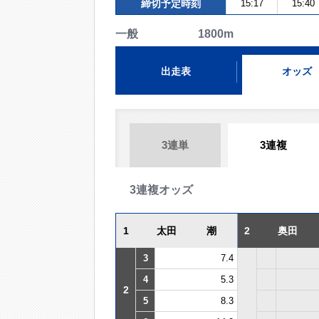
締切予定時刻
15:17
15:40
一般 1800m
出走表
オッズ
3連単
3連複
3連複オッズ
1
太田 潮
2
奥田
3
7.4
4
5.3
2
5
8.3