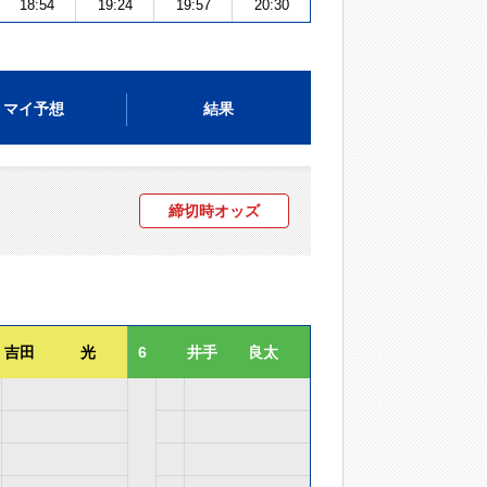
18:54
19:24
19:57
20:30
マイ予想
結果
締切時オッズ
吉田 光
6
井手 良太