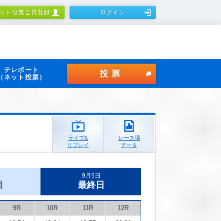
ット投票会員登録
ログイン
テレボート
投票
（ネット投票）
ライブ&
レース場
リプレイ
データ
9月9日
目
最終日
9R
10R
11R
12R