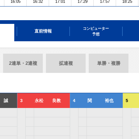
16:05
16:32
17:01
17:29
17:57
18:25
コンピューター
直前情報
予想
2連単・2連複
拡連複
単勝・複勝
 誠
3
永松 良教
4
関 裕也
5