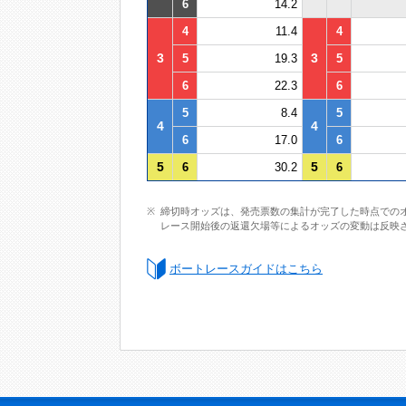
6
14.2
4
11.4
4
3
3
5
19.3
5
6
22.3
6
5
8.4
5
4
4
6
17.0
6
5
5
6
30.2
6
締切時オッズは、発売票数の集計が完了した時点での
レース開始後の返還欠場等によるオッズの変動は反映
ボートレースガイドはこちら