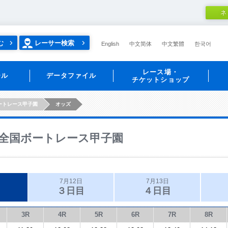
ネ
む
レーサー検索
English
中文简体
中文繁體
한국어
レース場・
ール
データファイル
チケットショップ
ートレース甲子園
オッズ
全国ボートレース甲子園
7月12日
7月13日
３日目
４日目
3R
4R
5R
6R
7R
8R