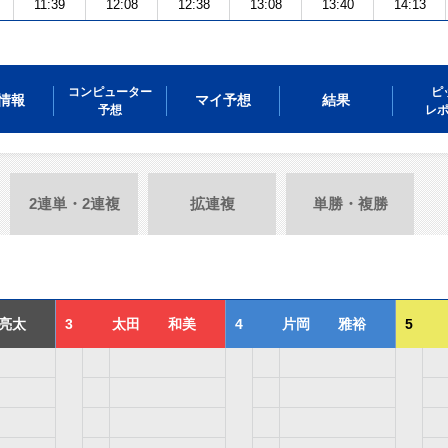
11:39
12:08
12:38
13:08
13:40
14:13
コンピューター
ピ
情報
マイ予想
結果
予想
レ
2連単・2連複
拡連複
単勝・複勝
亮太
3
太田 和美
4
片岡 雅裕
5