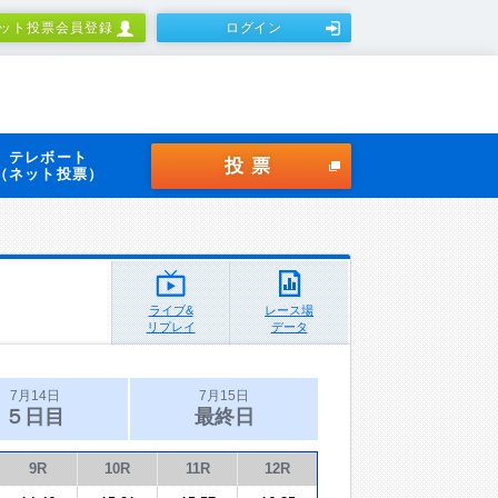
ット投票会員登録
ログイン
テレボート
投票
（ネット投票）
ライブ&
レース場
リプレイ
データ
7月14日
7月15日
５日目
最終日
9R
10R
11R
12R