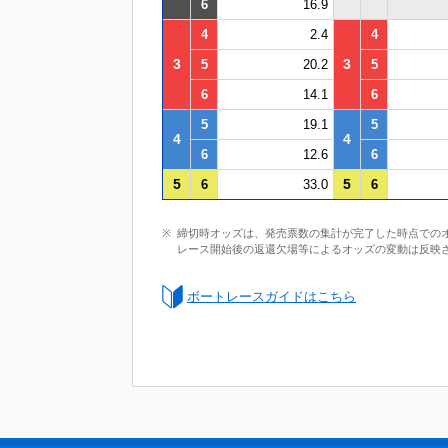
6
16.9
4
2.4
4
3
3
5
20.2
5
6
14.1
6
5
19.1
5
4
4
6
12.6
6
5
5
6
33.0
6
締切時オッズは、発売票数の集計が完了した時点での
レース開始後の返還欠場等によるオッズの変動は反映
ボートレースガイドはこちら