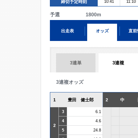
締切予定時刻
10:41
11:10
予選 1800m
出走表
オッズ
直前
3連単
3連複
3連複オッズ
1
豊田 健士郎
2
中 
3
6.1
4
4.6
2
5
24.8