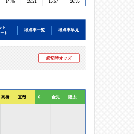
14:46
15:21
15:57
16:35
ット
得点率一覧
得点率早見
ポート
締切時オッズ
高橋 直哉
6
金児 隆太