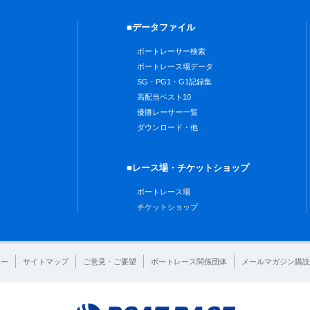
■データファイル
ボートレーサー検索
ボートレース場データ
SG・PG1・G1記録集
高配当ベスト10
優勝レーサー一覧
ダウンロード・他
■レース場・チケットショップ
ボートレース場
チケットショップ
シー
サイトマップ
ご意見・ご要望
ボートレース関係団体
メールマガジン購読