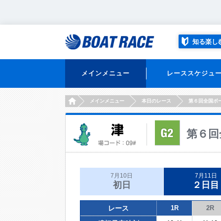
知る楽し
メインメニュー
レーススケジュ
HOME
メインメニュー
本日のレース
第６回全国ボ
第６回
7月10日
7月11日
初日
２日目
レース
1R
2R