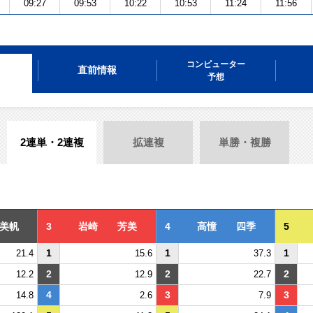
09:27
09:53
10:22
10:53
11:24
11:56
コンピューター
直前情報
予想
2連単・2連複
拡連複
単勝・複勝
美帆
3
岩崎 芳美
4
高憧 四季
5
1
1
1
21.4
15.6
37.3
2
2
2
12.2
12.9
22.7
4
3
3
14.8
2.6
7.9