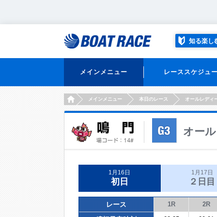
知る楽し
メインメニュー
レーススケジュ
HOME
メインメニュー
本日のレース
オールレディ
オール
1月16日
1月17日
初日
２日目
レース
1R
2R