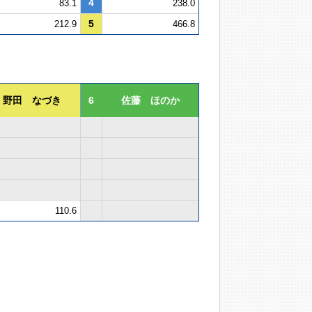
4
83.1
238.0
5
212.9
466.8
野田 なづき
6
佐藤 ほのか
110.6