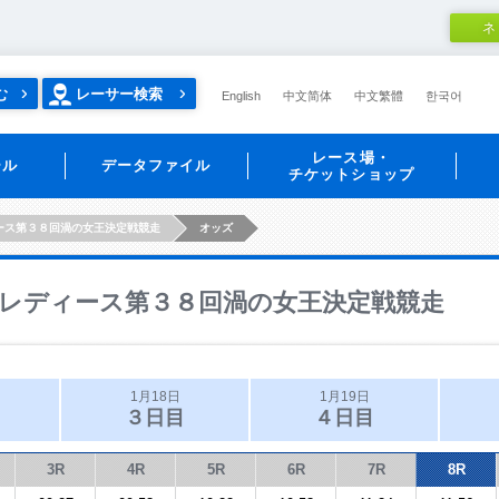
ネ
む
レーサー検索
English
中文简体
中文繁體
한국어
レース場・
ール
データファイル
チケットショップ
ース第３８回渦の女王決定戦競走
オッズ
レディース第３８回渦の女王決定戦競走
1月18日
1月19日
３日目
４日目
3R
4R
5R
6R
7R
8R