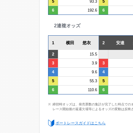
5
5
93.3
6
6
192.6
2連複オッズ
1
横田 悠衣
2
安達 
2
15.5
3
3
3.9
4
4
9.6
5
5
55.3
6
6
110.6
締切時オッズは、発売票数の集計が完了した時点での
レース開始後の返還欠場等によるオッズの変動は反映
ボートレースガイドはこちら