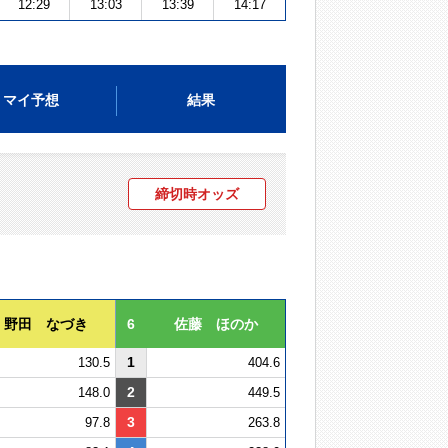
12:29
13:03
13:39
14:17
マイ予想
結果
締切時オッズ
野田 なづき
6
佐藤 ほのか
1
130.5
404.6
2
148.0
449.5
3
97.8
263.8