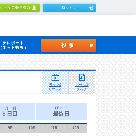
ット投票会員登録
ログイン
テレボート
投票
（ネット投票）
ライブ&
レース場
リプレイ
データ
1月20日
1月21日
５日目
最終日
9R
10R
11R
12R