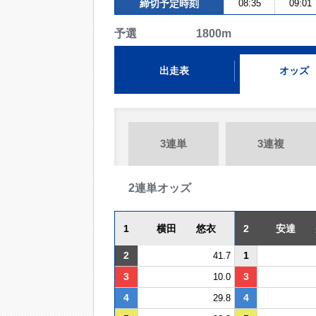
締切予定時刻
08:35
09:01
予選 1800m
出走表
オッズ
3連単
3連複
2連単オッズ
1
横田 悠衣
2
安達 
2
1
41.7
3
3
10.0
4
4
29.8