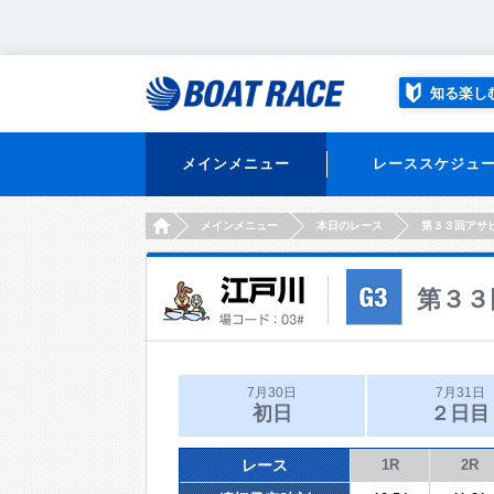
知る楽し
メインメニュー
レーススケジュ
HOME
メインメニュー
本日のレース
第３３回アサ
第３３
7月30日
7月31日
初日
２日目
レース
1R
2R