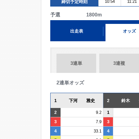
締切予定時刻
10:54
11:21
予選 1800m
出走表
オッズ
3連単
3連複
2連単オッズ
1
下河 雅史
2
鈴木 
2
1
9.2
3
3
7.9
4
4
33.1