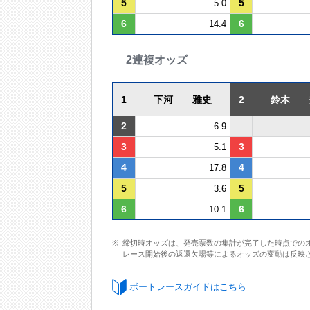
5
5
5.0
6
6
14.4
2連複オッズ
1
下河 雅史
2
鈴木 
2
6.9
3
3
5.1
4
4
17.8
5
5
3.6
6
6
10.1
締切時オッズは、発売票数の集計が完了した時点での
レース開始後の返還欠場等によるオッズの変動は反映
ボートレースガイドはこちら