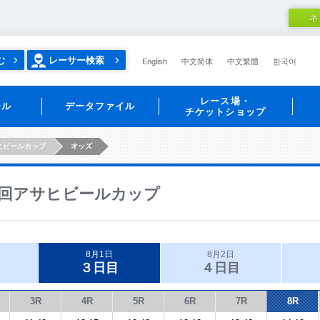
ネ
む
レーサー検索
English
中文简体
中文繁體
한국어
レース場・
ール
データファイル
チケットショップ
ヒビールカップ
オッズ
回アサヒビールカップ
8月1日
8月2日
３日目
４日目
3R
4R
5R
6R
7R
8R