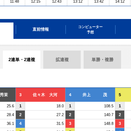
11:48
12:15
12:43
13:12
13:42
14:12
コンピューター
直前情報
予想
2連単・2連複
拡連複
単勝・複勝
秀茉
3
佐々木 大河
4
井上 茂
5
1
1
1
25.6
18.0
108.5
2
2
2
28.4
27.2
140.7
4
3
3
36.1
31.5
148.8