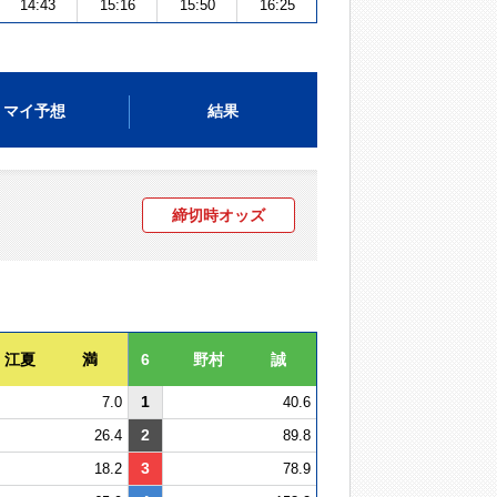
14:43
15:16
15:50
16:25
マイ予想
結果
締切時オッズ
江夏 満
6
野村 誠
1
7.0
40.6
2
26.4
89.8
3
18.2
78.9