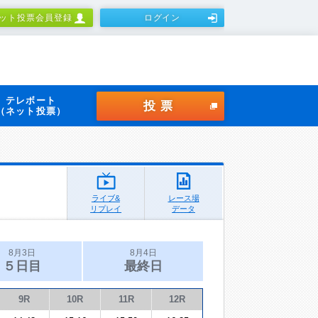
ット投票会員登録
ログイン
テレボート
投票
（ネット投票）
ライブ&
レース場
リプレイ
データ
8月3日
8月4日
５日目
最終日
9R
10R
11R
12R