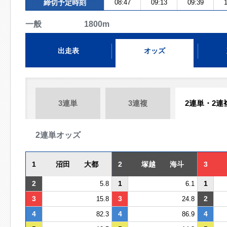
締切予定時刻
08:47
09:13
09:39
1
一般 1800m
出走表
オッズ
3連単
3連複
2連単・2連
2連単オッズ
1
沼田 大都
2
塚越 海斗
3
2
1
1
5.8
6.1
3
3
2
15.8
24.8
4
4
4
82.3
86.9