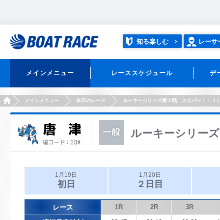
知る楽しむ
レーサ
メインメニュー
レーススケジュール
デ
HOME
メインメニュー
本日のレース
ルーキーシリーズ第２戦 スカパー！・Ｊ
ルーキーシリーズ
1月19日
1月20日
初日
２日目
レース
1R
2R
3R