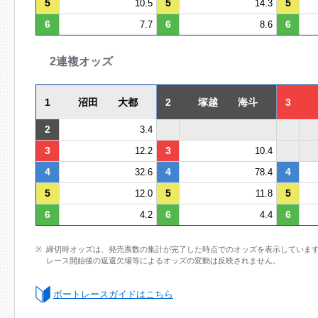
5
5
5
10.5
14.3
6
6
6
7.7
8.6
2連複オッズ
1
沼田 大都
2
塚越 海斗
3
2
3.4
3
3
12.2
10.4
4
4
4
32.6
78.4
5
5
5
12.0
11.8
6
6
6
4.2
4.4
締切時オッズは、発売票数の集計が完了した時点でのオッズを表示していま
レース開始後の返還欠場等によるオッズの変動は反映されません。
ボートレースガイドはこちら