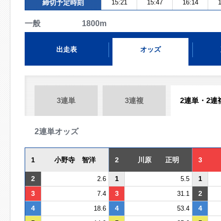
締切予定時刻
15:21
15:47
16:14
1
一般 1800m
出走表
オッズ
3連単
3連複
2連単・2連
2連単オッズ
1
小野寺 智洋
2
川原 正明
3
2
1
1
2.6
5.5
3
3
2
7.4
31.1
4
4
4
18.6
53.4