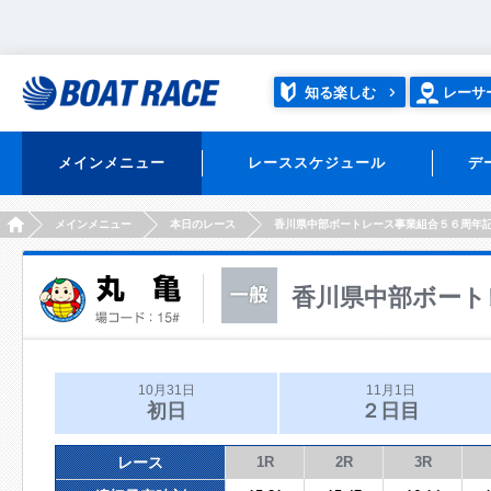
知る楽しむ
レーサ
メインメニュー
レーススケジュール
デ
HOME
メインメニュー
本日のレース
香川県中部ボートレース事業組合５６周年
香川県中部ボート
10月31日
11月1日
初日
２日目
レース
1R
2R
3R