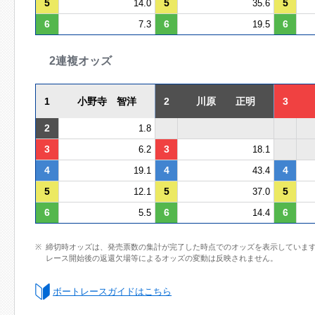
5
5
5
14.0
35.6
6
6
6
7.3
19.5
2連複オッズ
1
小野寺 智洋
2
川原 正明
3
2
1.8
3
3
6.2
18.1
4
4
4
19.1
43.4
5
5
5
12.1
37.0
6
6
6
5.5
14.4
締切時オッズは、発売票数の集計が完了した時点でのオッズを表示していま
レース開始後の返還欠場等によるオッズの変動は反映されません。
ボートレースガイドはこちら