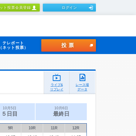
ット投票会員登録
ログイン
テレボート
投票
（ネット投票）
ライブ&
レース場
リプレイ
データ
10月5日
10月6日
５日目
最終日
9R
10R
11R
12R