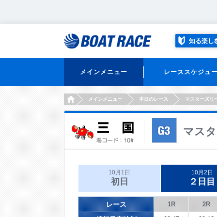
知る楽し
メインメニュー
レーススケジュ
HOME
メインメニュー
本日のレース
マスターズリ
マスタ
10月1日
10月2日
初日
２日目
レース
1R
2R