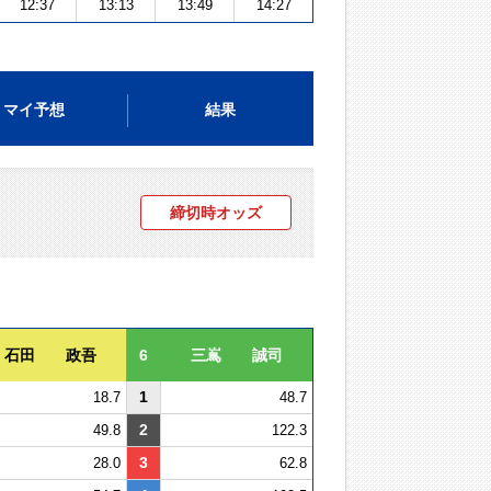
12:37
13:13
13:49
14:27
マイ予想
結果
締切時オッズ
石田 政吾
6
三嶌 誠司
1
18.7
48.7
2
49.8
122.3
3
28.0
62.8