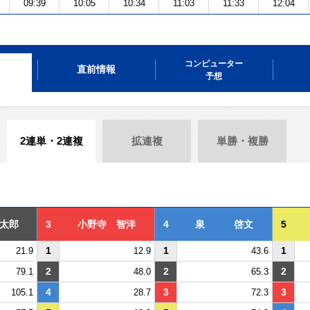
09:39
10:05
10:34
11:03
11:33
12:04
コンピューター
直前情報
予想
2連単・2連複
拡連複
単勝・複勝
太郎
3
小野寺 智洋
4
泉 啓文
5
1
1
1
21.9
12.9
43.6
2
2
2
79.1
48.0
65.3
4
3
3
105.1
28.7
72.3