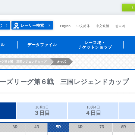
ネ
む
レーサー検索
English
中文简体
中文繁體
한국어
レース場・
ール
データファイル
チケットショップ
ーグ第６戦 三国レジェンドカップ
オッズ
ーズリーグ第６戦 三国レジェンドカップ
10月3日
10月4日
３日目
４日目
3R
4R
5R
6R
7R
8R