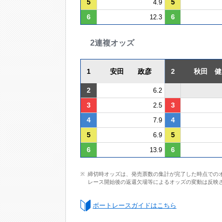
5
5
4.9
6
6
12.3
2連複オッズ
1
安田 政彦
2
秋田 健
2
6.2
3
3
2.5
4
4
7.9
5
5
6.9
6
6
13.9
締切時オッズは、発売票数の集計が完了した時点での
レース開始後の返還欠場等によるオッズの変動は反映
ボートレースガイドはこちら