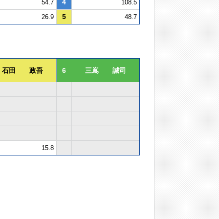
4
54.7
108.5
5
26.9
48.7
石田 政吾
6
三嶌 誠司
15.8