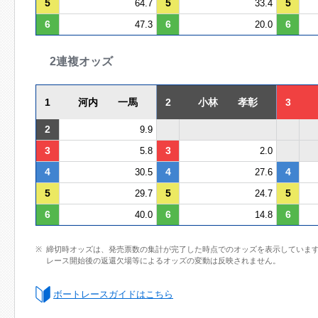
5
5
5
64.7
33.4
6
6
6
47.3
20.0
2連複オッズ
1
河内 一馬
2
小林 孝彰
3
2
9.9
3
3
5.8
2.0
4
4
4
30.5
27.6
5
5
5
29.7
24.7
6
6
6
40.0
14.8
締切時オッズは、発売票数の集計が完了した時点でのオッズを表示していま
レース開始後の返還欠場等によるオッズの変動は反映されません。
ボートレースガイドはこちら