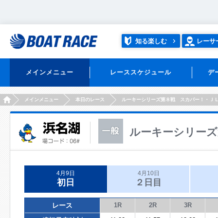
知る楽しむ
レーサ
メインメニュー
レーススケジュール
デ
HOME
メインメニュー
本日のレース
ルーキーシリーズ第８戦 スカパー！・Ｊ
ルーキーシリーズ
4月9日
4月10日
初日
２日目
レース
1R
2R
3R