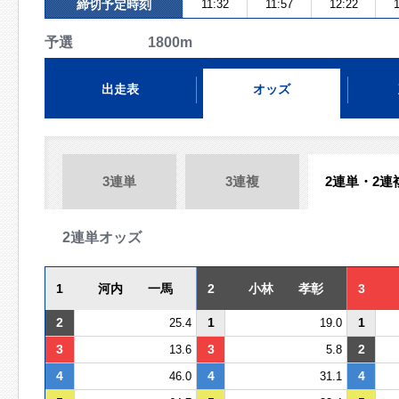
締切予定時刻
11:32
11:57
12:22
1
予選 1800m
出走表
オッズ
3連単
3連複
2連単・2連
2連単オッズ
1
河内 一馬
2
小林 孝彰
3
2
1
1
25.4
19.0
3
3
2
13.6
5.8
4
4
4
46.0
31.1