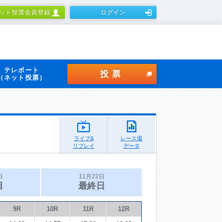
ット投票会員登録
ログイン
テレボート
投票
（ネット投票）
ライブ&
レース場
リプレイ
データ
日
11月22日
目
最終日
9R
10R
11R
12R