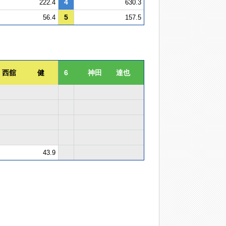
4
222.4
630.3
5
56.4
157.5
西舘 健
6
神田 達也
43.9