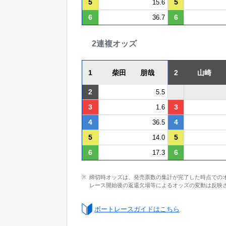
5
5
15.6
6
6
36.7
2連複オッズ
1
柴田 朋哉
2
山崎
2
5.5
3
3
1.6
4
4
36.5
5
5
14.0
6
6
17.3
締切時オッズは、発売票数の集計が完了した時点での
レース開始後の返還欠場等によるオッズの変動は反映
ボートレースガイドはこちら