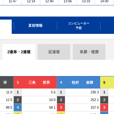
11:47
12:14
12:40
13:06
13:33
14:00
コンピューター
直前情報
予想
2連単・2連複
拡連複
単勝・複勝
 祥
3
三角 哲男
4
牧村 俊輝
5
1
1
1
11.0
5.6
236.3
2
2
2
12.5
10.0
252.1
4
3
3
99.5
58.1
157.5