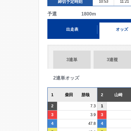
締切予定時刻
10:53
11:21
予選 1800m
出走表
オッズ
3連単
3連複
2連単オッズ
1
柴田 朋哉
2
山崎
2
1
7.3
3
3
3.9
4
4
47.8