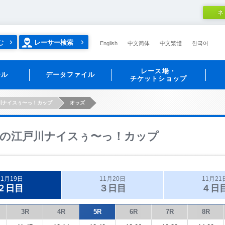
ネ
む
レーサー検索
English
中文简体
中文繁體
한국어
レース場・
ール
データファイル
チケットショップ
川ナイスぅ〜っ！カップ
オッズ
の江戸川ナイスぅ〜っ！カップ
11月19日
11月20日
11月21
２日目
３日目
４日
3R
4R
5R
6R
7R
8R