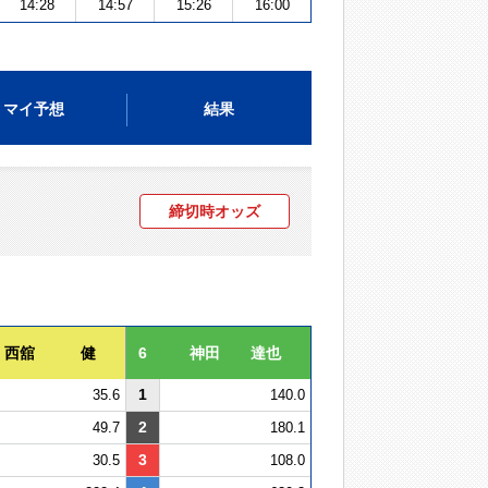
14:28
14:57
15:26
16:00
マイ予想
結果
締切時オッズ
西舘 健
6
神田 達也
1
35.6
140.0
2
49.7
180.1
3
30.5
108.0