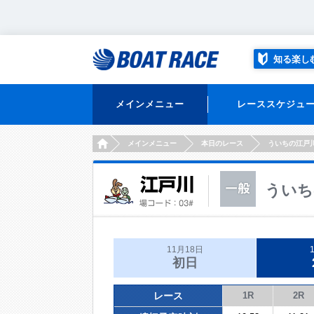
知る楽し
メインメニュー
レーススケジュ
HOME
メインメニュー
本日のレース
ういちの江戸
ういち
11月18日
初日
レース
1R
2R