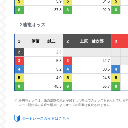
5
5
5
5.9
34.5
6
6
6
37.8
92.0
2連複オッズ
1
伊藤 誠二
2
上原 健次郎
3
2
2.3
3
3
5.8
42.7
4
4
4
5.2
30.5
5
5
5
4.0
24.8
6
6
6
48.5
66.7
締切時オッズは、発売票数の集計が完了した時点でのオッズを表示していま
レース開始後の返還欠場等によるオッズの変動は反映されません。
ボートレースガイドはこちら