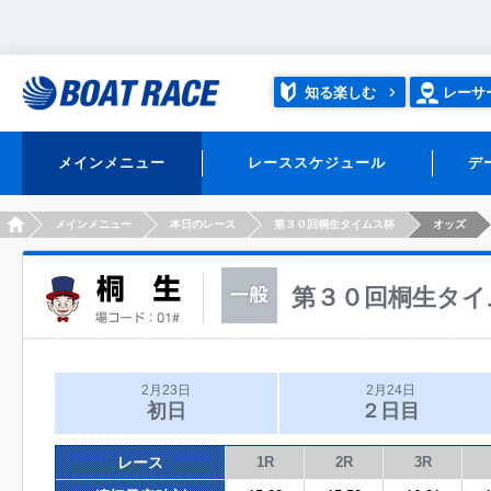
知る楽しむ
レーサ
メインメニュー
レーススケジュール
デ
HOME
メインメニュー
本日のレース
第３０回桐生タイムス杯
オッズ
第３０回桐生タイ
2月23日
2月24日
初日
２日目
レース
1R
2R
3R