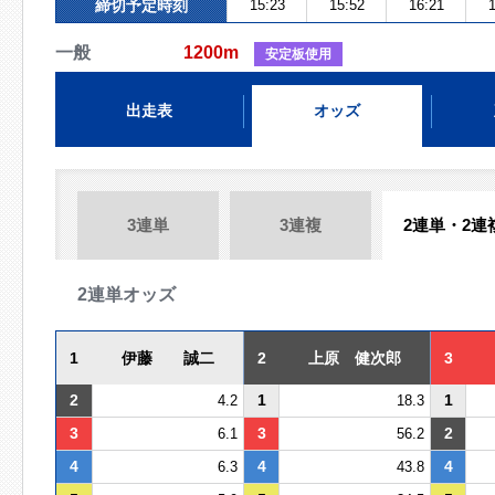
締切予定時刻
15:23
15:52
16:21
1
一般
1200m
安定板使用
出走表
オッズ
3連単
3連複
2連単・2連
2連単オッズ
1
伊藤 誠二
2
上原 健次郎
3
2
1
1
4.2
18.3
3
3
2
6.1
56.2
4
4
4
6.3
43.8