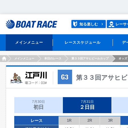
知る楽しむ
レーサ
メインメニュー
レーススケジュール
デ
HOME
メインメニュー
本日のレース
第３３回アサヒビールカップ
オッズ
第３３回アサヒビ
7月30日
7月31日
初日
２日目
レース
1R
2R
3R