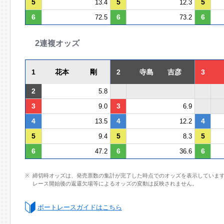
5
5
5
13.4
12.3
6
6
6
72.5
73.2
2連複オッズ
1
花本 剛
2
寺島 吉彦
3
2
5.8
3
3
9.0
6.9
4
4
4
13.5
12.2
5
5
5
9.4
8.3
6
6
6
47.2
36.6
締切時オッズは、発売票数の集計が完了した時点でのオッズを表示していま
レース開始後の返還欠場等によるオッズの変動は反映されません。
ボートレースガイドはこちら