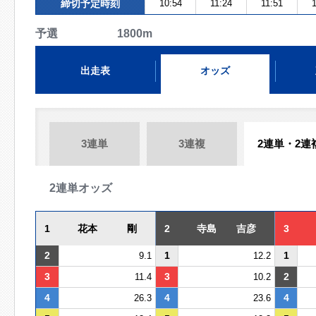
締切予定時刻
10:54
11:24
11:51
1
予選 1800m
出走表
オッズ
3連単
3連複
2連単・2連
2連単オッズ
1
花本 剛
2
寺島 吉彦
3
2
1
1
9.1
12.2
3
3
2
11.4
10.2
4
4
4
26.3
23.6