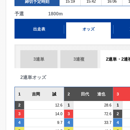
締切予定時刻
15:19
15:42
16:06
1
予選 1800m
出走表
オッズ
3連単
3連複
2連単・2連
2連単オッズ
1
吉岡 誠
2
田代 達也
3
2
1
1
12.6
28.6
3
3
2
14.0
72.6
4
4
4
9.7
33.7