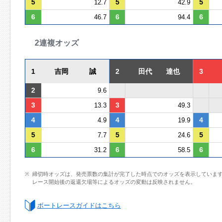
5
5
5
12.7
42.9
6
6
6
46.7
94.4
2連複オッズ
1
吉岡 誠
2
田代 達也
3
2
9.6
3
3
13.3
49.3
4
4
4
4.9
19.9
5
5
5
7.7
24.6
6
6
6
31.2
58.5
締切時オッズは、発売票数の集計が完了した時点でのオッズを表示していま
レース開始後の返還欠場等によるオッズの変動は反映されません。
ボートレースガイドはこちら