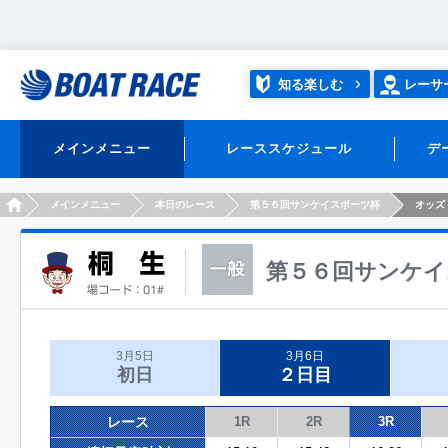
知る楽しむ
レーサ
メインメニュー
レーススケジュール
デ
HOME
メインメニュー
本日のレース
第５６回サンケイスポーツ杯
オッズ
第５６回サンケイ
3月5日
3月6日
初日
２日目
レース
1R
2R
3R