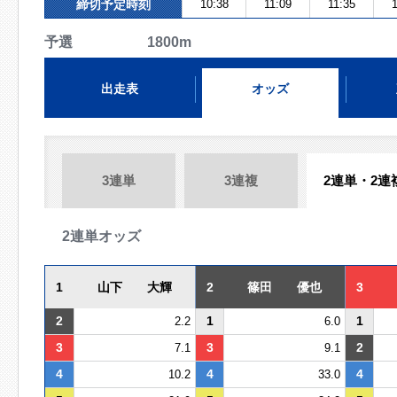
締切予定時刻
10:38
11:09
11:35
予選 1800m
出走表
オッズ
3連単
3連複
2連単・2連
2連単オッズ
1
山下 大輝
2
篠田 優也
3
2
1
1
2.2
6.0
3
3
2
7.1
9.1
4
4
4
10.2
33.0