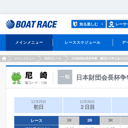
知る楽しむ
レーサ
メインメニュー
レーススケジュール
デ
HOME
メインメニュー
本日のレース
日本財団会長杯争奪 歳忘れ今年もありが
日本財団会長杯争
12月25日
12月26日
初日
２日目
レース
1R
2R
3R