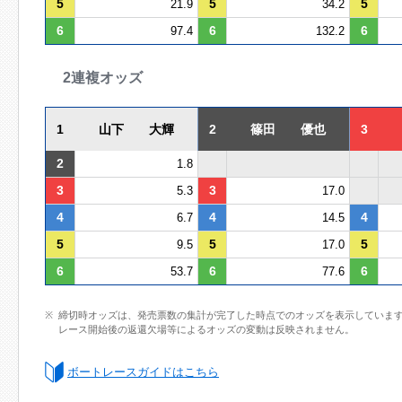
5
5
5
21.9
34.2
6
6
6
97.4
132.2
2連複オッズ
1
山下 大輝
2
篠田 優也
3
2
1.8
3
3
5.3
17.0
4
4
4
6.7
14.5
5
5
5
9.5
17.0
6
6
6
53.7
77.6
締切時オッズは、発売票数の集計が完了した時点でのオッズを表示していま
レース開始後の返還欠場等によるオッズの変動は反映されません。
ボートレースガイドはこちら