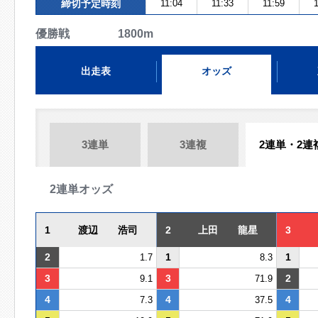
締切予定時刻
11:04
11:33
11:59
1
優勝戦 1800m
出走表
オッズ
3連単
3連複
2連単・2連
2連単オッズ
1
渡辺 浩司
2
上田 龍星
3
2
1
1
1.7
8.3
3
3
2
9.1
71.9
4
4
4
7.3
37.5