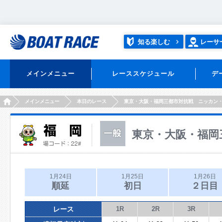
知る楽しむ
レーサ
メインメニュー
レーススケジュール
デ
HOME
メインメニュー
本日のレース
東京・大阪・福岡三都市対抗戦 ニッカン
東京・大阪・福岡
1月24日
1月25日
1月26日
順延
初日
２日目
レース
1R
2R
3R