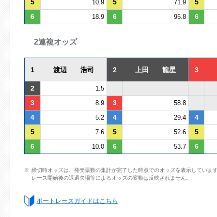
5
5
5
10.9
71.9
6
6
6
18.9
95.8
2連複オッズ
1
渡辺 浩司
2
上田 龍星
3
2
1.5
3
3
8.9
58.8
4
4
4
5.2
29.4
5
5
5
7.6
52.6
6
6
6
10.0
53.7
締切時オッズは、発売票数の集計が完了した時点でのオッズを表示していま
レース開始後の返還欠場等によるオッズの変動は反映されません。
ボートレースガイドはこちら