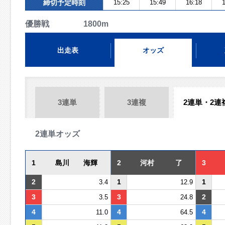
締切予定時刻
15:25
15:49
16:18
1
優勝戦 1800m
出走表
オッズ
3連単
3連複
2連単・2連
2連単オッズ
1
島川 海輝
2
河村 了
3
2
1
1
3.4
12.9
3
3
2
3.5
24.8
4
4
4
11.0
64.5