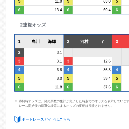
5
5
5
11.8
63.0
6
6
6
13.4
69.4
2連複オッズ
1
島川 海輝
2
河村 了
3
2
3.1
3
3
3.1
12.6
4
4
4
6.8
36.3
5
5
5
8.0
39.4
6
6
6
11.8
37.6
締切時オッズは、発売票数の集計が完了した時点でのオッズを表示していま
レース開始後の返還欠場等によるオッズの変動は反映されません。
ボートレースガイドはこちら