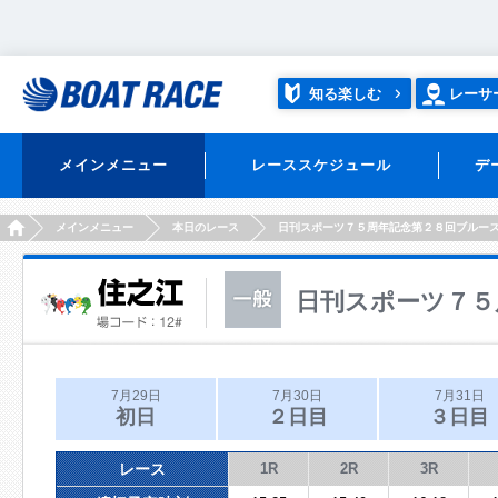
知る楽しむ
レーサ
メインメニュー
レーススケジュール
デ
HOME
メインメニュー
本日のレース
日刊スポーツ７５周年記念第２８回ブルー
日刊スポーツ７５
7月29日
7月30日
7月31日
初日
２日目
３日目
レース
1R
2R
3R