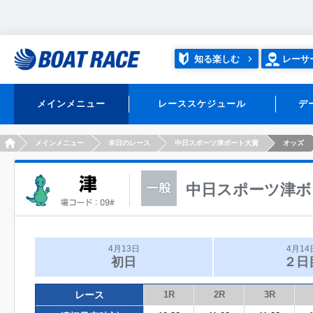
知る楽しむ
レーサ
メインメニュー
レーススケジュール
デ
HOME
メインメニュー
本日のレース
中日スポーツ津ボート大賞
オッズ
中日スポーツ津ボ
4月13日
4月14
初日
２日
レース
1R
2R
3R