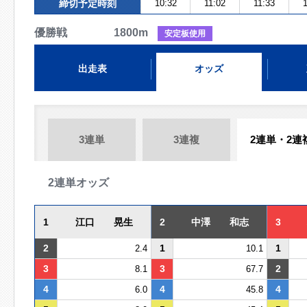
締切予定時刻
10:32
11:02
11:33
1
優勝戦 1800m
安定板使用
出走表
オッズ
3連単
3連複
2連単・2連
2連単オッズ
1
江口 晃生
2
中澤 和志
3
2
1
1
2.4
10.1
3
3
2
8.1
67.7
4
4
4
6.0
45.8