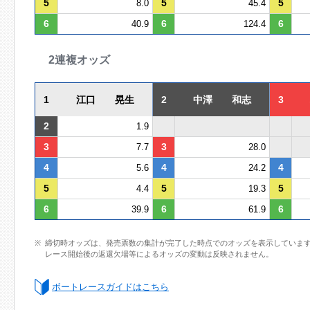
5
5
5
8.0
45.4
6
6
6
40.9
124.4
2連複オッズ
1
江口 晃生
2
中澤 和志
3
2
1.9
3
3
7.7
28.0
4
4
4
5.6
24.2
5
5
5
4.4
19.3
6
6
6
39.9
61.9
締切時オッズは、発売票数の集計が完了した時点でのオッズを表示していま
レース開始後の返還欠場等によるオッズの変動は反映されません。
ボートレースガイドはこちら