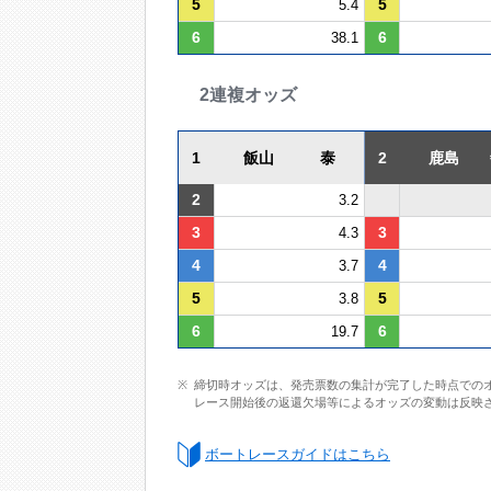
5
5
5.4
6
6
38.1
2連複オッズ
1
飯山 泰
2
鹿島 
2
3.2
3
3
4.3
4
4
3.7
5
5
3.8
6
6
19.7
締切時オッズは、発売票数の集計が完了した時点での
レース開始後の返還欠場等によるオッズの変動は反映
ボートレースガイドはこちら