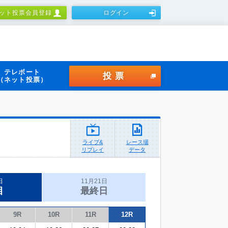
ット投票会員登録
ログイン
テレボート
投票
（ネット投票）
ライブ&
レース場
リプレイ
データ
日
11月21日
目
最終日
9R
10R
11R
12R