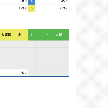
4
58.8
345.1
5
123.2
253.7
大須賀 友
6
井上 大輔
55.2