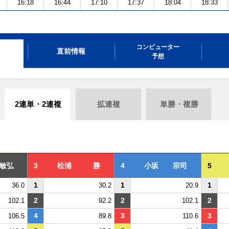
16:18
16:44
17:10
17:37
18:04
18:33
コンピューター
直前情報
予想
2連単・2連複
拡連複
単勝・複勝
敏弘
3
松浦 勝
4
小坂 宗司
5
1
1
1
36.0
30.2
20.9
2
2
2
102.1
92.2
102.1
4
3
3
106.5
89.8
110.6