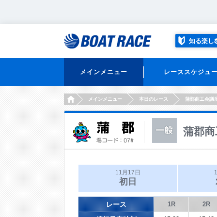
知る楽し
メインメニュー
レーススケジュ
HOME
メインメニュー
本日のレース
蒲郡商工会議
蒲郡商
11月17日
初日
レース
1R
2R