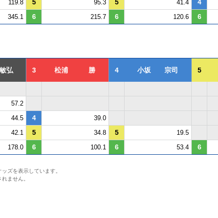
5
5
4
119.8
95.3
41.4
6
6
6
345.1
215.7
120.6
敏弘
3
松浦 勝
4
小坂 宗司
5
57.2
4
44.5
39.0
5
5
42.1
34.8
19.5
6
6
6
178.0
100.1
53.4
オッズを表示しています。
されません。