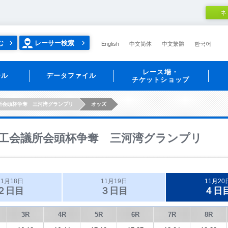
ネ
む
レーサー検索
English
中文简体
中文繁體
한국어
レース場・
ール
データファイル
チケットショップ
所会頭杯争奪 三河湾グランプリ
オッズ
工会議所会頭杯争奪 三河湾グランプリ
11月18日
11月19日
11月20
２日目
３日目
４日
3R
4R
5R
6R
7R
8R