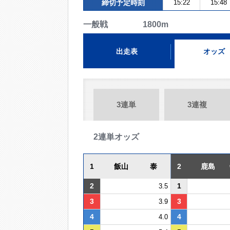
締切予定時刻
15:22
15:48
一般戦 1800m
出走表
オッズ
3連単
3連複
2連単オッズ
1
飯山 泰
2
鹿島 
2
1
3.5
3
3
3.9
4
4
4.0