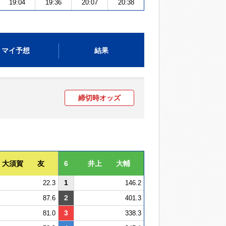
19:04
19:36
20:07
20:38
マイ予想
結果
締切時オッズ
大須賀 友
6
井上 大輔
1
22.3
146.2
2
87.6
401.3
3
81.0
338.3