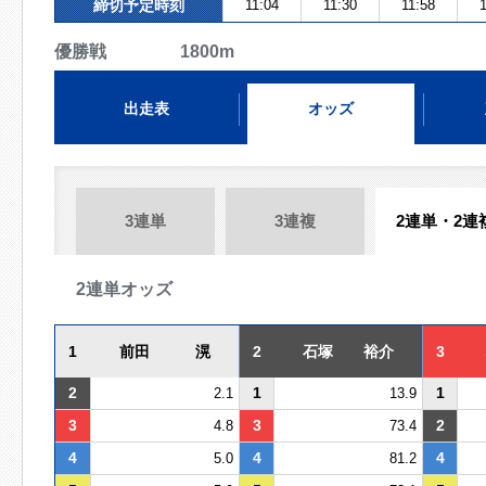
締切予定時刻
11:04
11:30
11:58
1
優勝戦 1800m
出走表
オッズ
3連単
3連複
2連単・2連
2連単オッズ
1
前田 滉
2
石塚 裕介
3
2
1
1
2.1
13.9
3
3
2
4.8
73.4
4
4
4
5.0
81.2