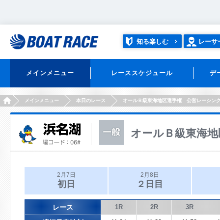
知る楽しむ
レーサ
メインメニュー
レーススケジュール
デ
HOME
メインメニュー
本日のレース
オールＢ級東海地区選手権 公営レーシン
オールＢ級東海地
2月7日
2月8日
初日
２日目
レース
1R
2R
3R