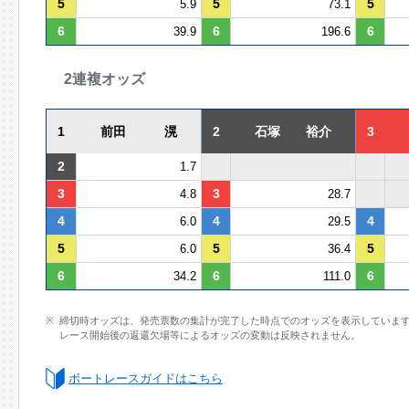
5
5
5
5.9
73.1
6
6
6
39.9
196.6
2連複オッズ
1
前田 滉
2
石塚 裕介
3
2
1.7
3
3
4.8
28.7
4
4
4
6.0
29.5
5
5
5
6.0
36.4
6
6
6
34.2
111.0
締切時オッズは、発売票数の集計が完了した時点でのオッズを表示していま
レース開始後の返還欠場等によるオッズの変動は反映されません。
ボートレースガイドはこちら