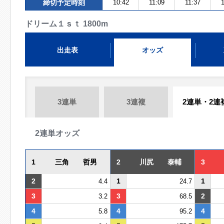
締切予定時刻
10:42
11:09
11:37
1
ドリーム１ｓｔ 1800m
出走表
オッズ
3連単
3連複
2連単・2連
2連単オッズ
1
三角 哲男
2
川尻 泰輔
3
2
1
1
4.4
24.7
3
3
2
3.2
68.5
4
4
4
5.8
95.2