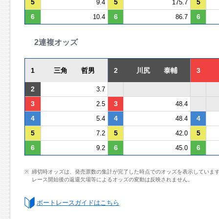
5
5
5
9.4
175.7
6
6
6
10.4
86.7
2連複オッズ
1
三角 哲男
2
川尻 泰輔
3
2
3.7
3
3
2.5
48.4
4
4
4
5.4
48.4
5
5
5
7.2
42.0
6
6
6
9.2
45.0
締切時オッズは、発売票数の集計が完了した時点でのオッズを表示していま
レース開始後の返還欠場等によるオッズの変動は反映されません。
ボートレースガイドはこちら