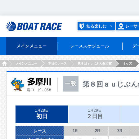
知る楽しむ
レーサ
メインメニュー
レーススケジュール
デ
HOME
メインメニュー
本日のレース
第８回ａｕじぶん銀行賞
オッズ
第８回ａｕじぶん
1月28日
1月29日
初日
２日目
レース
1R
2R
3R