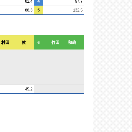
4
82.4
97.7
5
88.3
132.5
村田 敦
6
竹田 和哉
45.2