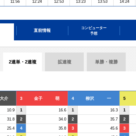
11:56
12:24
12:53
13:23
13:53
14:24
コンピューター
直前情報
予想
2連単・2連複
拡連複
単勝・複勝
大介
3
金子 萌
4
柳沢 一
5
1
1
1
10.9
16.6
16.3
2
2
2
31.8
34.0
35.7
4
3
3
25.4
35.8
45.6