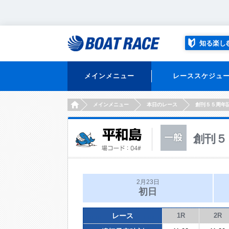
知る楽し
メインメニュー
レーススケジュ
HOME
メインメニュー
本日のレース
創刊５５周年
創刊５
2月23日
初日
レース
1R
2R