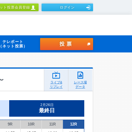
ット投票会員登録
ログイン
テレボート
投票
（ネット投票）
〜
ライブ&
レース場
リプレイ
データ
2月26日
最終日
9R
10R
11R
12R