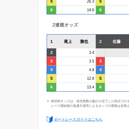
5
5
26.3
6
6
14.6
2連複オッズ
1
尾上 雅也
2
佐藤 
2
3.4
3
3
3.5
4
4
4.8
5
5
12.8
6
6
13.4
締切時オッズは、発売票数の集計が完了した時点での
レース開始後の返還欠場等によるオッズの変動は反映
ボートレースガイドはこちら