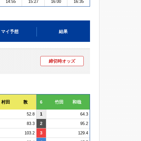
14:55
15:27
16:00
16:35
マイ予想
結果
締切時オッズ
村田 敦
6
竹田 和哉
1
52.8
64.3
2
83.3
95.2
3
103.2
129.4