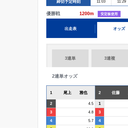
締切予定時刻
11:03
11:29
優勝戦
1200m
安定板使用
出走表
オッズ
3連単
3連複
2連単オッズ
1
尾上 雅也
2
佐藤 
2
1
4.5
3
3
4.8
4
4
5.7