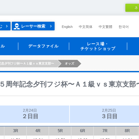
ネ
む
レーサー検索
English
中文简体
中文繁體
한국어
レース場・
ール
データファイル
チケットショップ
記念夕刊フジ杯〜Ａ１級ｖｓ東京支部〜
オッズ
５周年記念夕刊フジ杯〜Ａ１級ｖｓ東京支部
2月24日
2月25日
２日目
３日目
3R
4R
5R
6R
7R
8R