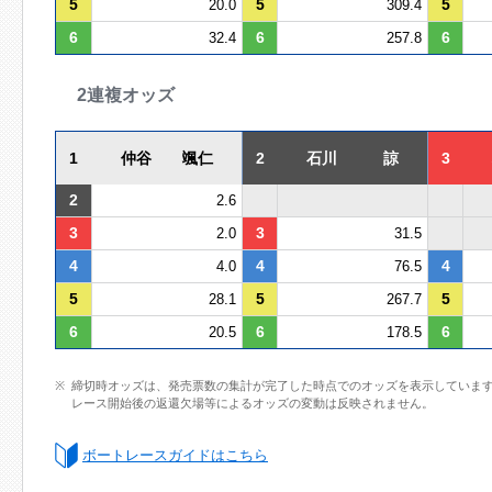
5
5
5
20.0
309.4
6
6
6
32.4
257.8
2連複オッズ
1
仲谷 颯仁
2
石川 諒
3
2
2.6
3
3
2.0
31.5
4
4
4
4.0
76.5
5
5
5
28.1
267.7
6
6
6
20.5
178.5
締切時オッズは、発売票数の集計が完了した時点でのオッズを表示していま
レース開始後の返還欠場等によるオッズの変動は反映されません。
ボートレースガイドはこちら