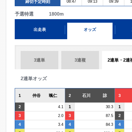
締切予定時刻
08:47
09:13
09:39
1
予選特選 1800m
出走表
オッズ
3連単
3連複
2連単・2連
2連単オッズ
1
仲谷 颯仁
2
石川 諒
3
2
1
1
4.1
30.3
3
3
2
2.0
87.5
4
4
4
3.4
84.3