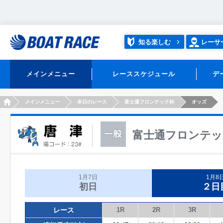
知る楽しむ
レーサ
メインメニュー
レーススケジュール
デ
HOME
メインメニュー
本日のレース
富士通フロンテック杯
オッズ
富士通フロンテッ
1月7日
1月8
初日
２日
レース
1R
2R
3R