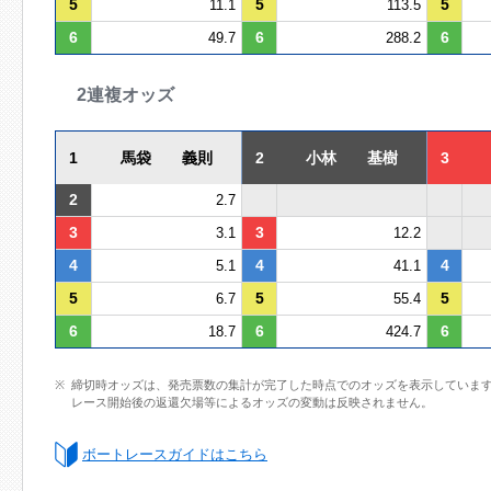
5
5
5
11.1
113.5
6
6
6
49.7
288.2
2連複オッズ
1
馬袋 義則
2
小林 基樹
3
2
2.7
3
3
3.1
12.2
4
4
4
5.1
41.1
5
5
5
6.7
55.4
6
6
6
18.7
424.7
締切時オッズは、発売票数の集計が完了した時点でのオッズを表示していま
レース開始後の返還欠場等によるオッズの変動は反映されません。
ボートレースガイドはこちら