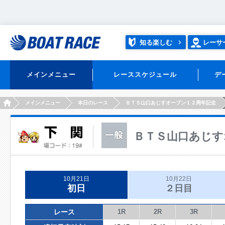
知る楽しむ
レーサ
メインメニュー
レーススケジュール
デ
HOME
メインメニュー
本日のレース
ＢＴＳ山口あじすオープン１２周年記念
ＢＴＳ山口あじす
10月21日
10月22日
初日
２日目
レース
1R
2R
3R