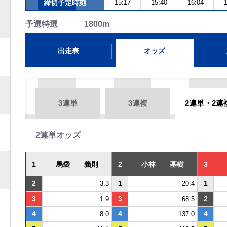
締切予定時刻
15:17
15:40
16:04
1
予選特選 1800m
出走表
オッズ
3連単
3連複
2連単・2連
2連単オッズ
1
馬袋 義則
2
小林 基樹
3
2
1
1
3.3
20.4
3
3
2
1.9
68.5
4
4
4
8.0
137.0