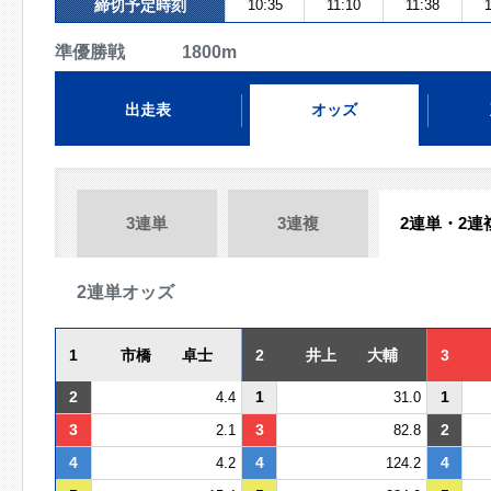
締切予定時刻
10:35
11:10
11:38
1
準優勝戦 1800m
出走表
オッズ
3連単
3連複
2連単・2連
2連単オッズ
1
市橋 卓士
2
井上 大輔
3
2
1
1
4.4
31.0
3
3
2
2.1
82.8
4
4
4
4.2
124.2