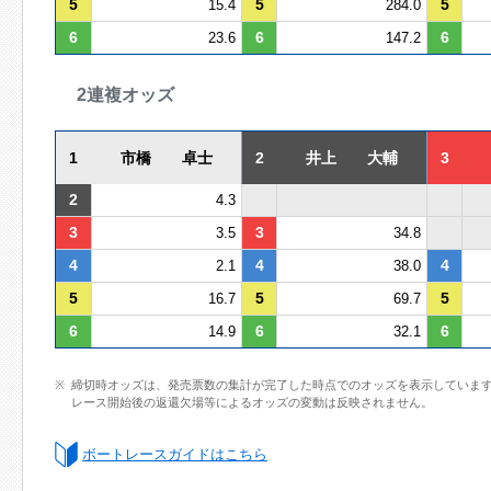
5
5
5
15.4
284.0
6
6
6
23.6
147.2
2連複オッズ
1
市橋 卓士
2
井上 大輔
3
2
4.3
3
3
3.5
34.8
4
4
4
2.1
38.0
5
5
5
16.7
69.7
6
6
6
14.9
32.1
締切時オッズは、発売票数の集計が完了した時点でのオッズを表示していま
レース開始後の返還欠場等によるオッズの変動は反映されません。
ボートレースガイドはこちら