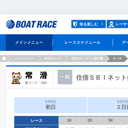
知る楽しむ
レーサ
メインメニュー
レーススケジュール
デ
HOME
メインメニュー
本日のレース
住信ＳＢＩネット銀行賞
オッズ
住信ＳＢＩネット
9月9日
9月10
初日
２日
レース
1R
2R
3R