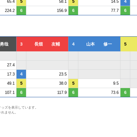
5
5
4
65.4
58.1
14.5
6
6
6
224.2
156.9
77.7
勇哉
3
長畑 友輔
4
山本 修一
5
27.4
4
17.3
23.5
5
5
49.1
38.0
9.5
6
6
6
107.1
117.9
73.6
オッズを表示しています。
されません。