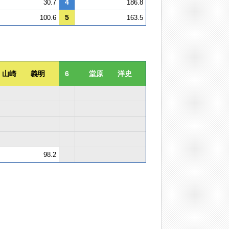
4
30.7
186.8
5
100.6
163.5
山崎 義明
6
堂原 洋史
98.2