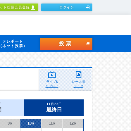
ット投票会員登録
ログイン
テレボート
投票
（ネット投票）
ライブ&
レース場
リプレイ
データ
日
11月23日
目
最終日
9R
10R
11R
12R