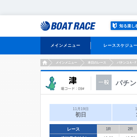
知る楽し
メインメニュー
レーススケジュ
HOME
メインメニュー
本日のレース
パチンコＡ−
パチン
11月19日
初日
レース
1R
2R