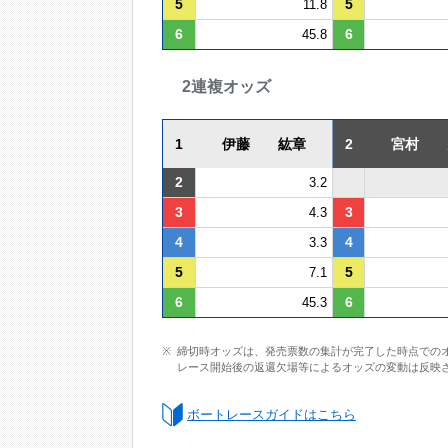
5
5
11.8
6
6
45.8
2連複オッズ
1
伊藤 紘章
2
宮村 
2
3.2
3
3
4.3
4
4
3.3
5
5
7.1
6
6
45.3
締切時オッズは、発売票数の集計が完了した時点での
レース開始後の返還欠場等によるオッズの変動は反映
ボートレースガイドはこちら