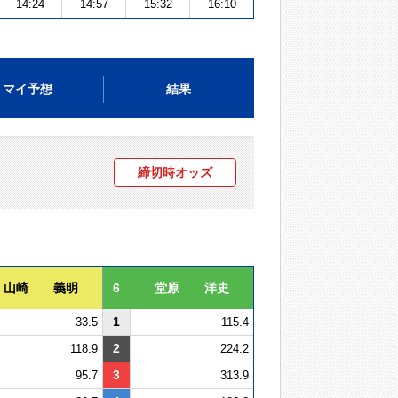
14:24
14:57
15:32
16:10
マイ予想
結果
締切時オッズ
山崎 義明
6
堂原 洋史
1
33.5
115.4
2
118.9
224.2
3
95.7
313.9