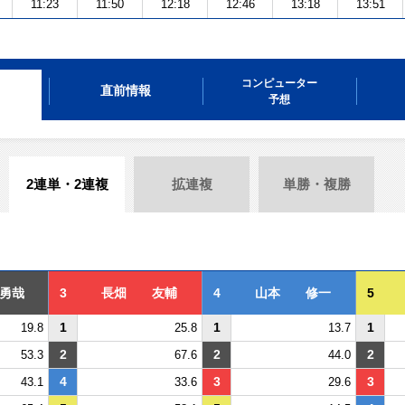
11:23
11:50
12:18
12:46
13:18
13:51
コンピューター
直前情報
予想
2連単・2連複
拡連複
単勝・複勝
勇哉
3
長畑 友輔
4
山本 修一
5
1
1
1
19.8
25.8
13.7
2
2
2
53.3
67.6
44.0
4
3
3
43.1
33.6
29.6