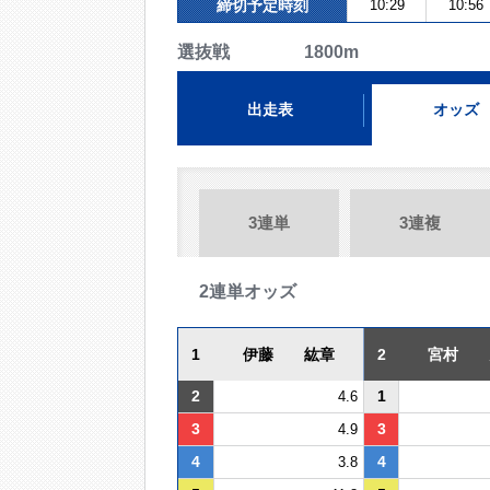
締切予定時刻
10:29
10:56
選抜戦 1800m
出走表
オッズ
3連単
3連複
2連単オッズ
1
伊藤 紘章
2
宮村 
2
1
4.6
3
3
4.9
4
4
3.8