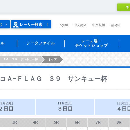
ネ
む
レーサー検索
English
中文简体
中文繁體
한국어
レース場・
ール
データファイル
チケットショップ
ＦＬＡＧ ３９ サンキュー杯
オッズ
コＡ−ＦＬＡＧ ３９ サンキュー杯
11月20日
11月21日
11月22
２日目
３日目
４日
3R
4R
5R
6R
7R
8R