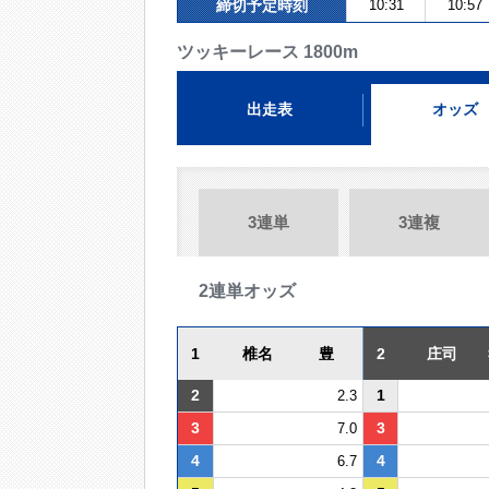
締切予定時刻
10:31
10:57
ツッキーレース 1800m
出走表
オッズ
3連単
3連複
2連単オッズ
1
椎名 豊
2
庄司 
2
1
2.3
3
3
7.0
4
4
6.7