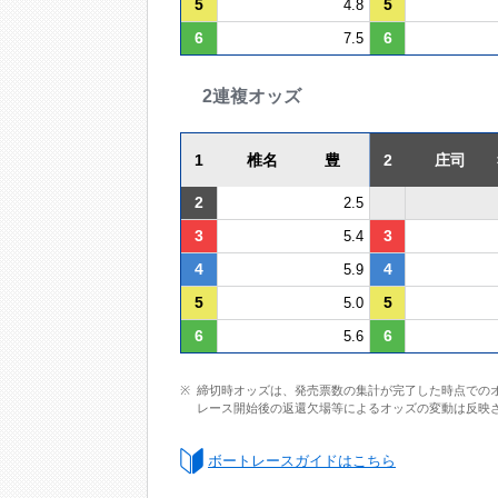
5
5
4.8
6
6
7.5
2連複オッズ
1
椎名 豊
2
庄司 
2
2.5
3
3
5.4
4
4
5.9
5
5
5.0
6
6
5.6
締切時オッズは、発売票数の集計が完了した時点での
レース開始後の返還欠場等によるオッズの変動は反映
ボートレースガイドはこちら