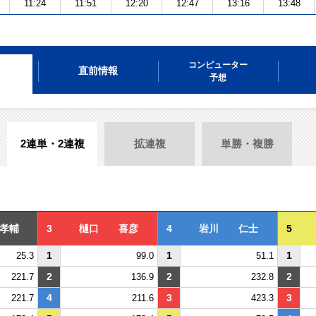
11:24
11:51
12:20
12:47
13:16
13:48
コンピューター
直前情報
予想
2連単・2連複
拡連複
単勝・複勝
孝輔
3
樋口 喜彦
4
岩川 仁士
5
1
1
1
25.3
99.0
51.1
2
2
2
221.7
136.9
232.8
4
3
3
221.7
211.6
423.3