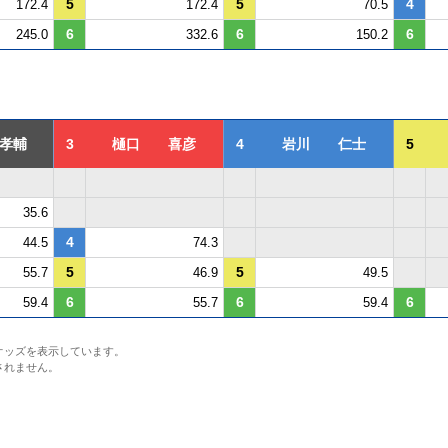
5
5
4
172.4
172.4
70.5
6
6
6
245.0
332.6
150.2
孝輔
3
樋口 喜彦
4
岩川 仁士
5
35.6
4
44.5
74.3
5
5
55.7
46.9
49.5
6
6
6
59.4
55.7
59.4
オッズを表示しています。
されません。