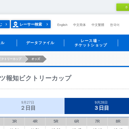
ネ
む
レーサー検索
English
中文简体
中文繁體
한국어
レース場・
ール
データファイル
チケットショップ
ビクトリーカップ
オッズ
ツ報知ビクトリーカップ
9月27日
9月28日
２日目
３日目
3R
4R
5R
6R
7R
8R