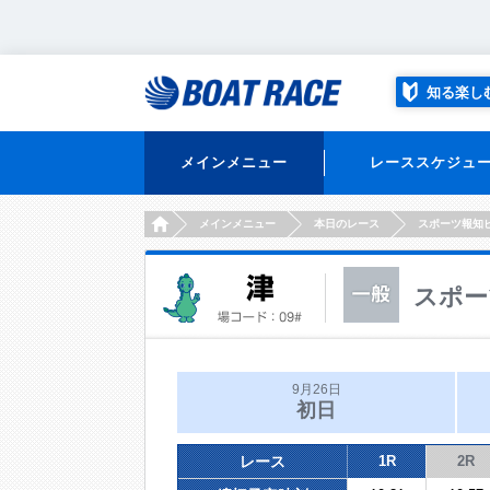
知る楽し
メインメニュー
レーススケジュ
HOME
メインメニュー
本日のレース
スポーツ報知
スポー
9月26日
初日
レース
1R
2R