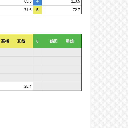
4
65.5
113.5
5
71.6
72.7
高橋 直哉
6
鶴田 勇雄
25.4