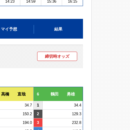
14:23
14:59
15:36
16:15
マイ予想
結果
締切時オッズ
高橋 直哉
6
鶴田 勇雄
1
34.7
34.4
2
150.2
129.3
3
194.0
232.8