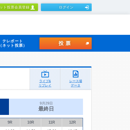
ット投票会員登録
ログイン
テレボート
投票
（ネット投票）
ライブ&
レース場
リプレイ
データ
9月29日
最終日
9R
10R
11R
12R